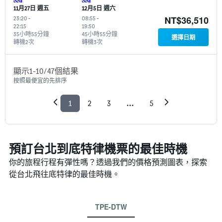
11月27日 週五
12月5日 週六
NT$36,510
23:20
-
08:55
-
22:15
19:50
35小時55分鐘
45小時55分鐘
選擇日期
轉機2次
轉機3次
顯示1-10/47個結果
按照最便宜的先排序
1
2
3
...
5
預訂台北到底特律機票的最佳時機
你的旅程行程有彈性嗎？透過我們的價格預測圖表，探索
從台北​飛往底特律的最佳時機。
TPE-DTW