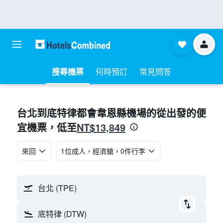
搜尋機票
何時預訂
常見問答
台北​到底特律都會韋恩縣機場​的從​出發的便
NT$13,849
宜機票​，低至
來回
1位成人​，經濟艙​，0件行李
台北 (TPE)
底特律 (DTW)