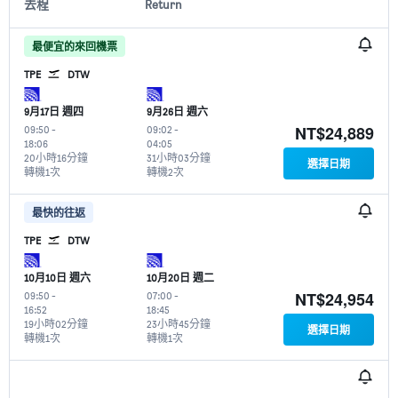
去程
Return
最便宜的來回機票
TPE
DTW
9月17日 週四
9月26日 週六
NT$24,889
09:50
-
09:02
-
18:06
04:05
20小時16分鐘
31小時03分鐘
選擇日期
轉機1次
轉機2次
最快的往返
TPE
DTW
10月10日 週六
10月20日 週二
NT$24,954
09:50
-
07:00
-
16:52
18:45
19小時02分鐘
23小時45分鐘
選擇日期
轉機1次
轉機1次