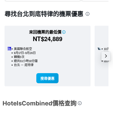
尋找台北到底特律的機票優惠
來回機票的最低價
NT$24,889
美國聯合航空
10月2
9月17日-9月26日
轉機2
轉機3次
總共5
總共51小時19分鐘
台北 
台北 － 底特律
搜尋優惠
HotelsCombined價格查詢