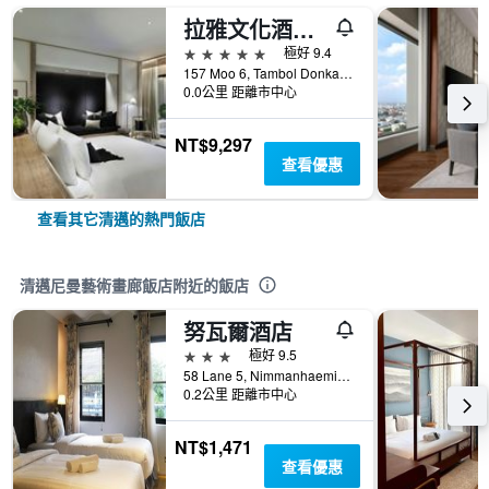
拉雅文化酒店- Sha Plus
5星級
極好 9.4
157 Moo 6, Tambol Donkaew, 清邁, 泰國
0.0公里 距離市中心
NT$9,297
查看優惠
查看其它清邁的熱門飯店
清邁尼曼藝術畫廊飯店附近的飯店
努瓦爾酒店
3星級
極好 9.5
58 Lane 5, Nimmanhaeminda Road, 清邁, 泰國
0.2公里 距離市中心
NT$1,471
查看優惠