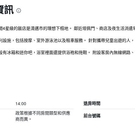
資訊
間4星級的飯店是清邁市的理想下榻地。 鄰近塔佩門、商店及夜生活消遣
利設施，包括按摩、室外游泳池以及租車服務。 針對攜帶兒童出遊的人
設有冰箱和迷你吧，浴室裡面還提供浴袍和拖鞋。 附設客房內無線網路、
14:00
退房時間
政策根據不同房間類型和供應
前台號碼
商而異。