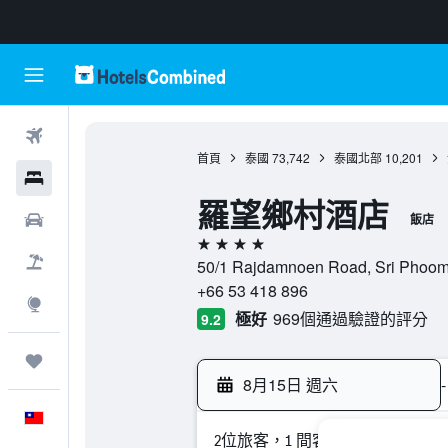
機票
首頁
泰國
73,742
泰國北部
10,201
飯店
羅望鄉村酒店
租車
飯店
4星級
機＋酒
50/1 Rajdamnoen Road, Sri Pho
+66 53 418 896
探索
極好
969個通過驗證的評分
9.2
旅程
8月15日 週六
-
中文
2位旅客，1 間客房