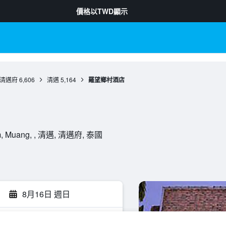
價格以
TWD
顯示
清邁府
6,606
清邁
5,164
羅望鄉村酒店
om, Muang, , 清邁, 清邁府, 泰國
8月16日 週日