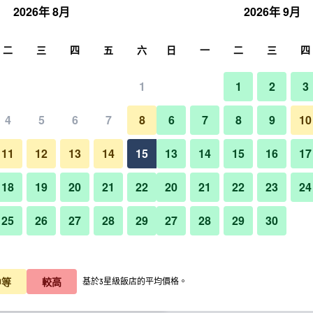
2026年 8月
2026年 9月
尋
二
三
四
五
六
日
一
二
三
四
1
1
2
3
晚價格
4
5
6
7
8
6
7
8
9
10
建築
每晚總額
11
12
13
14
15
13
14
15
16
17
$5,068
查看優惠
18
19
20
21
22
20
21
22
23
24
25
26
27
28
29
27
28
29
30
$5,249
查看優惠
羅望鄉村酒店的照片
$6,229
查看優惠
中等
較高
基於3星級飯店的平均價格。