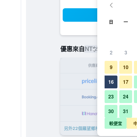
搜
日
一
NT$5,068
優惠來自
/
最便宜的每
2
3
供應商
9
10
NT
16
17
23
24
NT
30
31
NT
較便宜
另外22個羅望鄉村酒店​的優惠