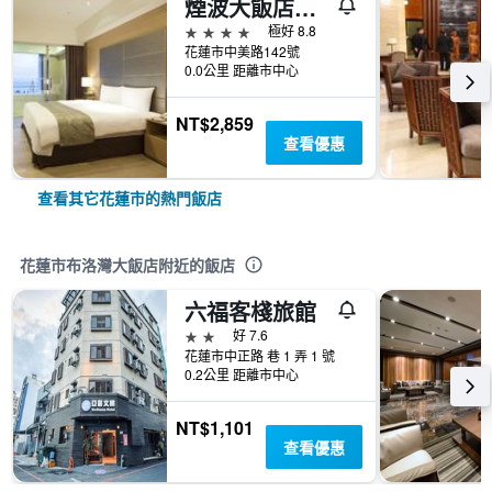
煙波大飯店花蓮館
4星級
極好 8.8
花蓮市中美路142號
0.0公里 距離市中心
NT$2,859
查看優惠
查看其它花蓮市的熱門飯店
花蓮市布洛灣大飯店附近的飯店
六福客棧旅館
2星級
好 7.6
花蓮市中正路 巷 1 弄 1 號
0.2公里 距離市中心
NT$1,101
查看優惠