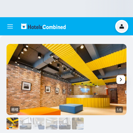
櫃檯
1/6