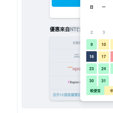
搜
日
一
NT$22,281
優惠來自
/
最便宜的
2
3
供應商
9
10
NT$
16
17
23
24
NT$
30
31
NT$
較便宜
另外12個馬爾蒙莊園酒店​的優惠