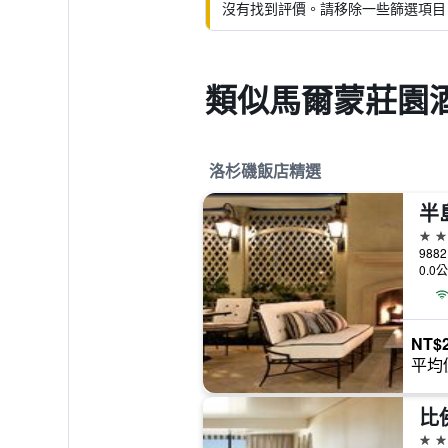
沒有找到評價。請移除一些篩選項目
類似馬爾蒙莊園
洛杉磯飯店精選
半
5星
0.0
NT$2
平均
5星