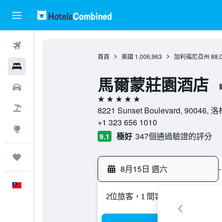
機票
首頁
美國
1,006,963
加利福尼亞州
88,
飯店
馬爾蒙莊園酒店
租車
5星級
機＋酒
8221 Sunset Boulevard, 900
+1 323 656 1010
探索
極好
347個通過驗證的評分
9.1
旅程
8月15日 週六
-
中文
2位旅客，1 間客房