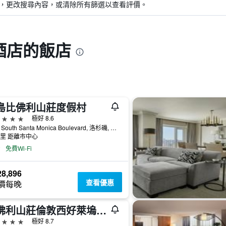
，更改搜尋內容，或清除所有篩選以查看評價。
酒店的飯店
島比佛利山莊度假村
級
極好 8.6
9882 South Santa Monica Boulevard, 洛杉磯, CA, 美國
公里 距離市中心
免費Wi-Fi
8,896
查看優惠
價每晚
比佛利山莊倫敦西好萊塢酒店
級
極好 8.7