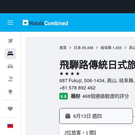
機票
首頁
日本
95,498
岐阜縣
1,455
高
飯店
飛騨路傳統日式
租車
4星級
機＋酒
687 Fukuji, 506-1434, 高山, 岐阜縣
+81 578 892 462
探索
極好
468個通過驗證的評分
9.8
旅程
8月13日 週四
-
中文
2位旅客，1 間客房