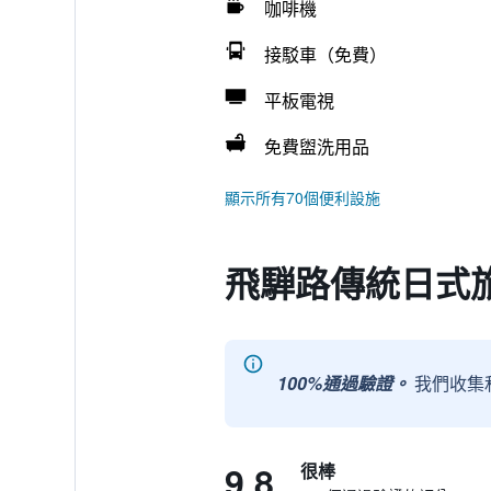
咖啡機
接駁車（免費）
平板電視
免費盥洗用品
顯示所有70個便利設施
飛騨路傳統日式
100%通過驗證。
我們收集
9.8
很棒