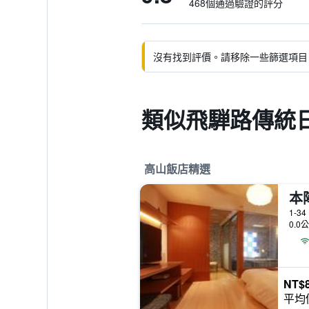
468個通過驗證的評分
沒有找到評價。請移除一些篩選項目
類似飛騨路傳統
高山飯店精選
本
1-34
0.0
NT$8
平均