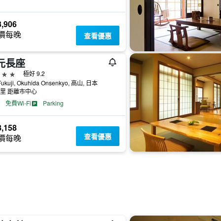
,906
價每晚
查看優惠
元長座
級
極好 9.2
Fukuji, Okuhida Onsenkyo, 高山, 日本
公里 距離市中心
免費Wi-Fi
Parking
,158
查看優惠
價每晚