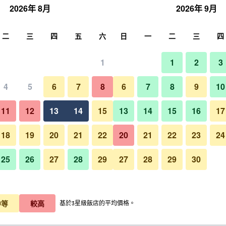
2026年 8月
2026年 9月
尋
二
三
四
五
六
日
一
二
三
四
1
1
2
3
4
5
6
7
8
6
7
8
9
10
餐廳
11
12
13
14
15
13
14
15
16
17
顯示價格
18
19
20
21
22
20
21
22
23
24
25
26
27
28
29
27
28
29
30
顯示價格
飛騨路傳統日式旅館（僅限成人
顯示價格
中等
較高
基於3星級飯店的平均價格。