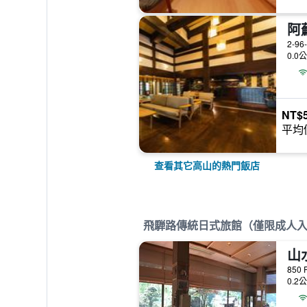
阿
2-96
0.0
NT$5
平均
查看其它高山的熱門飯店
飛騨路傳統日式旅館（僅限成人
山
850 
0.2