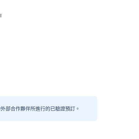
i
信賴的外部合作夥伴所進行的已驗證預訂。