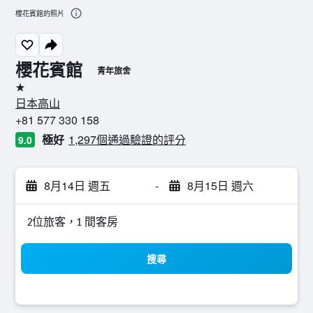
櫻花賓館的照片
櫻花賓館
青年旅舍
1星級
日本高山
+81 577 330 158
極好
1,297個通過驗證的評分
9.0
8月14日 週五
-
8月15日 週六
2位旅客，1 間客房
搜尋