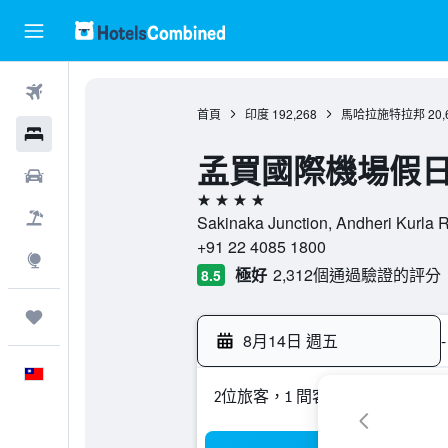
機票
首頁
印度
192,268
馬哈拉施特拉邦
20,
飯店
孟買國際機場假
租車
4星級
機＋酒
Sakinaka Junction, Andheri K
+91 22 4085 1800
探索
極好
2,312個通過驗證的評分
8.5
旅程
8月14日 週五
-
中文
2位旅客，1 間客房