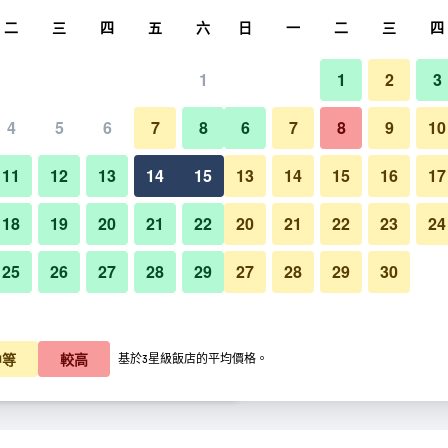
尋
二
三
四
五
六
日
一
二
三
四
1
1
2
3
晚價格
4
5
6
7
8
6
7
8
9
10
休閒室
每晚總額
11
12
13
14
15
13
14
15
16
17
$2,318
查看優惠
18
19
20
21
22
20
21
22
23
24
25
26
27
28
29
27
28
29
30
$2,411
查看優惠
孟買國際機場假日酒店的照片
$2,491
查看優惠
中等
較高
基於3星級飯店的平均價格。
惠