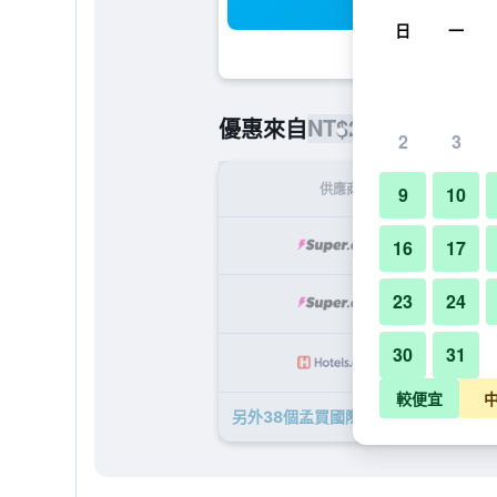
搜
日
一
NT$2,318
優惠來自
/
最便宜的每
2
3
供應商
9
10
NT
16
17
23
24
NT
30
31
NT
較便宜
另外38個孟買國際機場假日酒店​的優