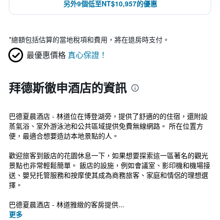
另外9個低至NT$10,957的優惠
*
總額包括估算的當地稅項和費用，將在退房時支付。
最優惠價格
真心保證！
拜德斯徹申酒店的資訊
巴德夏晨酒店 - 林道位在博登湖旁，提供了舒適的的住宿，還附設
蒸氣浴、室外游泳池和公共區域提供免費無線網路。 所在位置方
便，最適合想要造訪本地景點的人。
歡迎旅客到飯店的花園休息一下，如果想要探索這一區著名的觀光
景點也非常輕鬆簡單。 飯店的設施，例如會議室、影印機和機場接
送、嬰兒托管服務和按摩使其成為商務旅客、家庭和情侶的理想選
擇。
巴德夏晨酒店 - 林道雅緻的客房提供...
更多