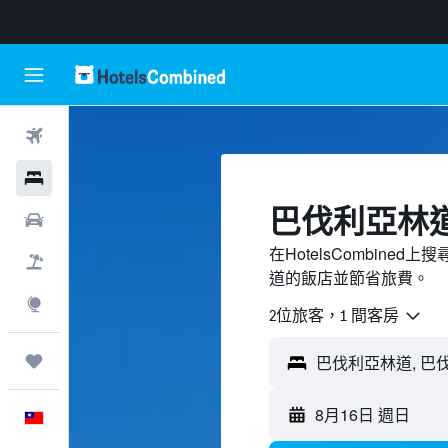
機票
飯店
巴伐利亞林
租車
在HotelsCombin
機＋酒
道的飯店並節省旅費。
探索
2位旅客，1 間客房
旅程
8月16日 週日
中文