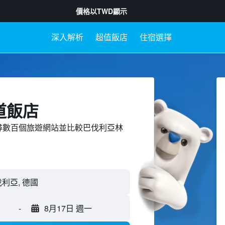
價格以
TWD
顯示
深入解析
超值飯店
住宿選擇
道飯店
ed上搜尋數百個旅遊網站並比較巴伐利亞林
-
8月17日 週一