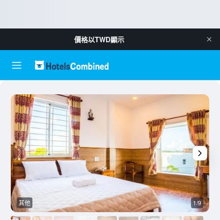
價格以
TWD
顯示
其他
1/9