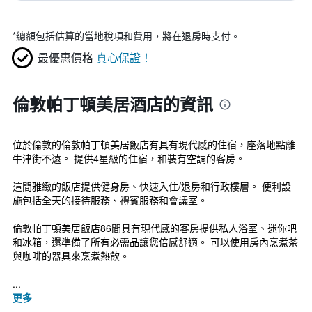
*
總額包括估算的當地稅項和費用，將在退房時支付。
最優惠價格
真心保證！
倫敦帕丁頓美居酒店的資訊
位於倫敦的倫敦帕丁頓美居飯店有具有現代感的住宿，座落地點離
牛津街不遠。 提供4星級的住宿，和裝有空調的客房。
這間雅緻的飯店提供健身房、快速入住/退房和行政樓層。 便利設
施包括全天的接待服務、禮賓服務和會議室。
倫敦帕丁頓美居飯店86間具有現代感的客房提供私人浴室、迷你吧
和冰箱，還準備了所有必需品讓您倍感舒適。 可以使用房內烹煮茶
與咖啡的器具來烹煮熱飲。
...
更多