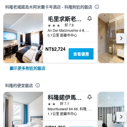
科隆老城諾烏木阿米爾卡岑酒店 - 科隆附近的飯店
毛里求斯老城康福特酒店
3星級
好 7.9
An Der Malzmuehle 4-8, 科隆, 北萊茵-威斯特法倫邦, 德國
0.1公里 距離市中心
NT$2,724
查看優惠
顯示更多附近的飯店
科隆的便宜飯店
科隆諾伊馬克特A&O經濟型連鎖酒店
2星級
好 7.1
Mauritiuswall 64-66, 科隆, 北萊茵-威斯特法倫邦, 德國
1.1公里 距離市中心