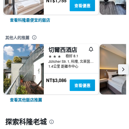
NT$1,755
查看優惠
查看科隆最便宜的飯店
其他人的推薦
切爾西酒店
3星級
極好 8.1
Jülicher Str. 1, 科隆, 北萊茵-威斯特法倫邦, 德國
1.4公里 距離市中心
NT$3,086
查看優惠
查看其他飯店推薦
探索科隆老城