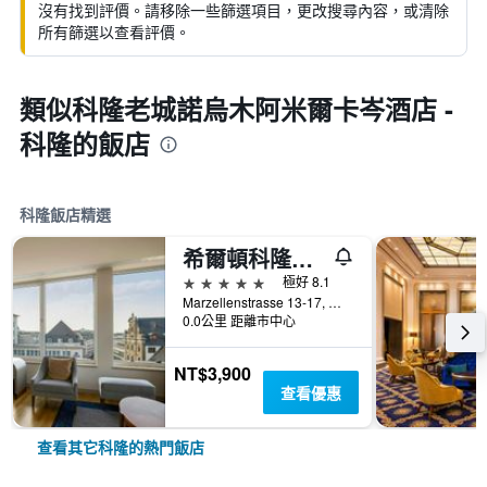
沒有找到評價。請移除一些篩選項目，更改搜尋內容，或清除
所有篩選以查看評價。
類似科隆老城諾烏木阿米爾卡岑酒店 -
科隆的飯店
科隆飯店精選
希爾頓科隆酒店
5星級
極好 8.1
Marzellenstrasse 13-17, 科隆, 北萊茵-威斯特法倫邦, 德國
0.0公里 距離市中心
NT$3,900
查看優惠
查看其它科隆的熱門飯店