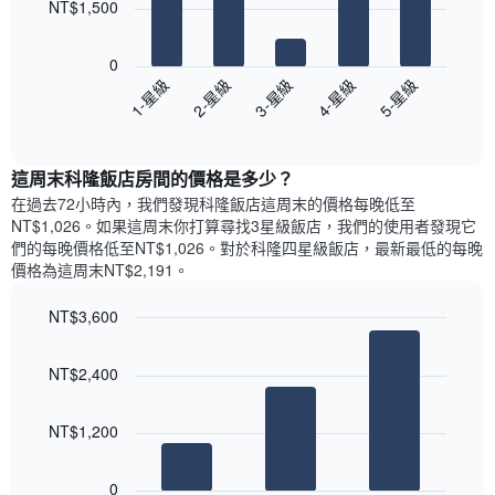
此
NT$1,500
格
圖
此
以
表
圖
下
具
0
表
圖
有
3-星級
5-星級
2-星級
4-星級
1-星級
具
表
1
有
End
顯
條
of
1
示
interactive
Y
條
過
chart
軸，
X
這周末科隆飯店​房間的價格是多少？
去
顯
軸，
三
在過去72小時內，我們發現科隆飯店​這周末的價格每晚低至
示
顯
天
NT$1,026​。如果這周末你打算尋找3星級飯店，我們的使用者發現它
房
示
內
們的每晚價格低至NT$1,026​。對於科隆四星級飯店​，最新最低的每晚
間
平
依
價格為這周末NT$2,191​。
的
均
星
平
價
級
均
NT$3,600
格
評
價
Bar
此
Chart
等
格
graphic.
chart
圖
彙
NT$2,400
with
表
整
3
具
的
bars.
有
本
NT$1,200
1
週
以
條
末
下
0
Y
每