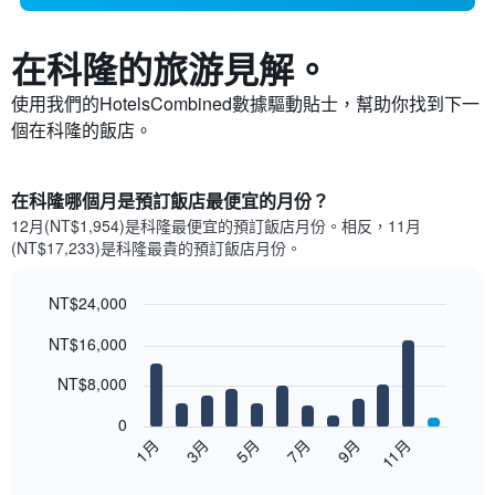
在科隆​的旅游見解。
使用我們的HotelsCombined數據驅動貼士，幫助你找到下一
個在科隆​的飯店。
在科隆哪個月是預訂飯店最便宜的月份？
12月(NT$1,954)是科隆​最便宜的預訂飯店月份。​相反，11月
(NT$17,233)是科隆最貴的預訂飯店月份。
NT$24,000
Bar
Chart
NT$16,000
graphic.
chart
with
12
NT$8,000
bars.
0
以
5月
11月
3月
9月
7月
1月
下
End
of
圖
interactive