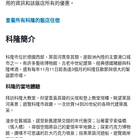
用的資訊和該飯店所有的優惠。
查看所有科隆​的飯店住宿
科隆簡介
科隆市位於德國西部，萊茵河貫穿其間，是歐洲內陸的主要港口城
市之一，有許多藝術博物館、古老中世紀建築、經典德國豬腳與科
隆啤酒，還有每年11月11日起長達3個月的科隆狂歡節與很大的聖
誕節市場。
科隆的當地體驗
拜訪科隆大教堂，仰望垂直高聳的尖塔和登上教堂塔樓，眺望萊茵
河美景；遊覽科隆市政廳，一次欣賞14到20世紀的各時代建築風
采。
漫步在舊城區，感受新舊建築交錯的年代衝突；沿著霍亨索倫橋
（情人橋），尋個空間將自己的愛情牢牢地鎖上；探索巧克力博物
館，讚嘆不可思議的巨大巧克力噴泉；搭乘萊茵河遊船，遊覽兩岸