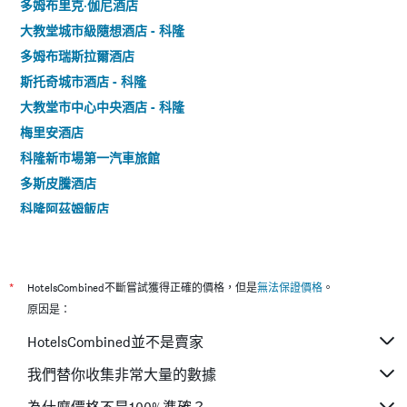
多姆布里克·伽尼酒店
大教堂城市級隨想酒店 - 科隆
多姆布瑞斯拉爾酒店
斯托奇城市酒店 - 科隆
大教堂市中心中央酒店 - 科隆
梅里安酒店
科隆新市場第一汽車旅館
多斯皮騰酒店
科隆阿茲姆飯店
多姆斯特恩酒店
科隆西住宿加早餐旅館
加奈維格考姆茲酒店 - 科隆
*
HotelsCombined不斷嘗試獲得正確的價格，但是
無法保證價格
。
科隆米爾海姆智選假日酒店 - 科隆
原因是：
多姆弗瑞赫伊登酒店
HotelsCombined並不是賣家
科隆中心宜必思酒店
我們替你收集非常大量的數據
洛林酒店