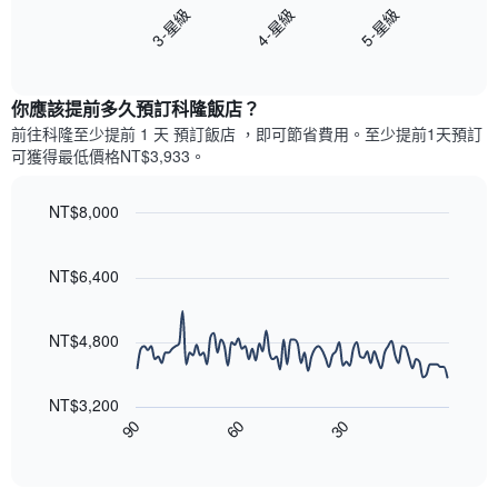
圖
3-星級
4-星級
5-星級
軸，
間
表
顯
客
End
顯
示
of
房
示
interactive
最
平
過
chart
受
均
你應該提前多久預訂科隆飯店​？
去
歡
價
三
前往科隆​至少提前 1 天 預訂飯店 ，即可節省費用。至少提前1天​預訂
迎
格
天
可獲得最低價格NT$3,933​。
的
此
內
街
圖
依
區
表
NT$8,000
星
具
級
Line
Chart
有
graphic.
chart
評
1
with
NT$6,400
等
90
條
彙
data
X
整
points.
軸，
NT$4,800
的
顯
本
以
示
週
下
按
末
NT$3,200
圖
星
客
90
60
30
表
End
級
房
of
顯
分
interactive
平
示
chart
類
均
隨