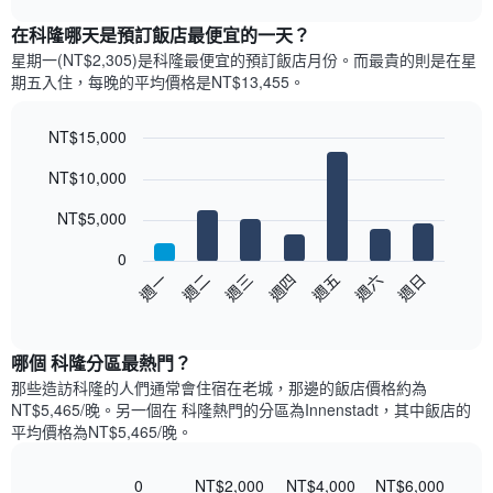
表
chart
顯
在科隆哪天是預訂飯店最便宜的一天？
示
星期一(NT$2,305)是科隆​最便宜的預訂飯店月份。而最貴的則是在星
每
期五​入住，每晚的平均價格是NT$13,455​​。
個
月
的
NT$15,000
房
Bar
Chart
NT$10,000
間
graphic.
chart
with
平
7
NT$5,000
均
bars.
價
0
格
以
週三
週四
週五
週六
週日
週一
週二
此
下
End
圖
of
圖
表
interactive
表
chart
具
顯
哪個 科隆分區最熱門？
有
示
1
那些造訪科隆的人們通常會住宿在老城，那邊的飯店價格約為
每
條
NT$5,465/晚。另一個在 科隆熱門的分區為Innenstadt，其中飯店的
週
X
平均價格為NT$5,465/晚。
每
軸，
天
顯
的
0
NT$2,000
NT$4,000
NT$6,000
示