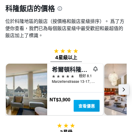
平
平
科隆飯店的價格
均
均
價
價
格。
位於科隆​地區的飯店（按價格和飯店星級排序）。 爲了方
格
便你查看，我們已為每個飯店星級中最受歡迎和最超值的
飯店加上了標識。
4星級
4星級以上
希爾頓科隆酒店
5星級
極好 8.1
Marzellenstrasse 13-17, 科隆, 北萊茵-威斯特法倫邦, 德國
NT$3,900
查看優惠
3星級