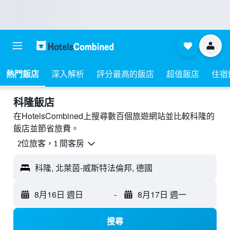
熱門飯店
深入解析
評分最高的飯店
超值飯店
住宿
科隆飯店
在HotelsCombined上搜尋數百個旅遊網站並比較科隆的
飯店並節省旅費。
2位旅客，1 間客房
科隆, 北萊茵-威斯特法倫邦, 德國
8月16日 週日
-
8月17日 週一
搜尋