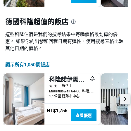
示
今
圖
距
晚
表
離
房
具
預
德國科隆超值的飯店
間
有
訂
平
1
日
均
條
這些科隆​住宿是我們的搜尋結果中每晚價格最划算的優
期
價
Y
惠。 如果你的出發和回程日期有彈性，使用搜尋表格比較
的
格。
軸，
天
其他日期的價格。
顯
數
示
此
過
圖
顯示所有1,050間飯店
去
表
三
具
天
科隆諾伊馬克特A&O經濟型連鎖酒店
有
內
1
2星級
好 7.1
找
條
Mauritiuswall 64-66, 科隆, 北萊茵-威斯特法倫邦, 德國
到
1.1公里 距離市中心
Y
的
軸，
本
顯
NT$1,755
週
示
查看優惠
末
房
房
間
間
的