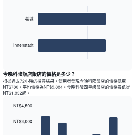
Bar
房
Chart
月
graphic.
chart
間
份
with
平
此
2
老城
均
bars.
圖
價
表
格
具
以
此
有
下
圖
Innenstadt
1
圖
表
條
表
具
End
Y
顯
of
有
軸，
示
interactive
1
顯
最
chart
條
今晚科隆飯店飯店的價格是多少？
示
受
X
平
歡
根據過去72小時的搜尋結果，使用者發現今晚科隆飯店的價格低至
軸，
均
迎
NT$780，平均價格為NT$5,884​。今晚科隆四星級飯店​的價格最低從
顯
價
街
NT$1,832​起。
示
格
區
一
的
NT$4,500
週
房
中
Bar
Chart
間
graphic.
chart
的
平
NT$3,000
with
各
均
5
天
價
bars.