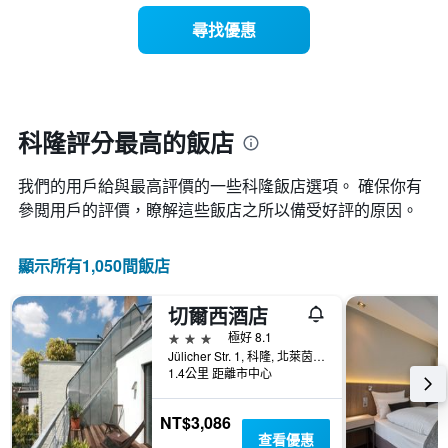
的
價
著
飯
尋找優惠
格
入
店
此
住
類
圖
日
別。
表
期
此
具
接
圖
有
近，
科隆評分最高的飯店
表
1
房
具
條
價
有
X
我們的用戶給與最高評價的一些科隆​飯店選項。 確保你有
的
1
軸，
變
參閲用戶的評價，瞭解這些飯店之所以備受好評的原因。
條
顯
化
Y
示
情
軸，
按
顯示所有1,050間飯店
況。
顯
星
此
示
級
圖
過
切爾西酒店
分
表
去
類
3星級
極好 8.1
有
三
的
Jülicher Str. 1, 科隆, 北萊茵-威斯特法倫邦, 德國
1
天
飯
1.4公里 距離市中心
個
內
店
X
找
類
軸，
NT$3,086
到
別。
顯
查看優惠
的
此