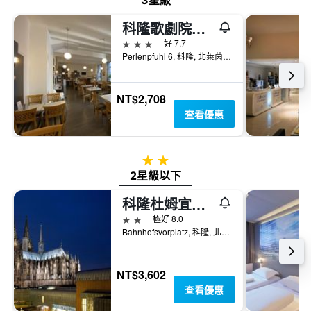
3星級
科隆歌劇院酒店
3星級
好 7.7
Perlenpfuhl 6, 科隆, 北萊茵-威斯特法倫邦, 德國
NT$2,708
查看優惠
2星級
2星級以下
科隆杜姆宜必思酒店
2星級
極好 8.0
Bahnhofsvorplatz, 科隆, 北萊茵-威斯特法倫邦, 德國
NT$3,602
查看優惠