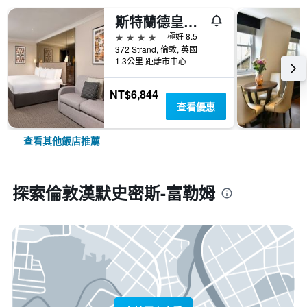
斯特蘭德皇宫飯店
4星級
極好 8.5
372 Strand, 倫敦, 英國
1.3公里 距離市中心
NT$6,844
查看優惠
查看其他飯店推薦
探索倫敦漢默史密斯-富勒姆