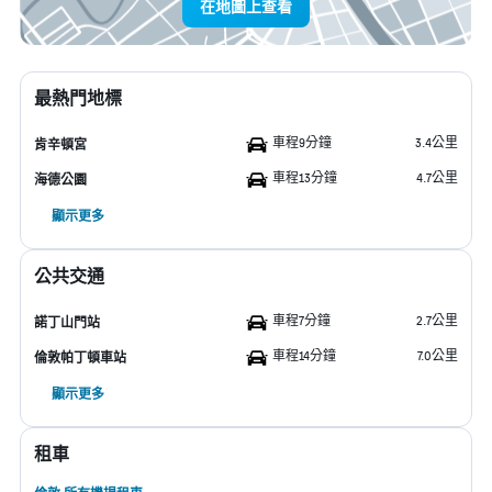
在地圖上查看
最熱門地標
車程9分鐘
3.4公里
肯辛頓宮
車程13分鐘
4.7公里
海德公園
顯示更多
公共交通
車程7分鐘
2.7公里
諾丁山門站
車程14分鐘
7.0公里
倫敦帕丁頓車站
顯示更多
租車