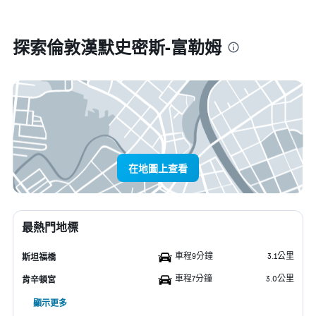
探索倫敦漢默史密斯-富勒姆
在地圖上查看
最熱門地標
車程9分鐘
3.1公里
斯坦福橋
車程7分鐘
3.0公里
肯辛頓宮
顯示更多