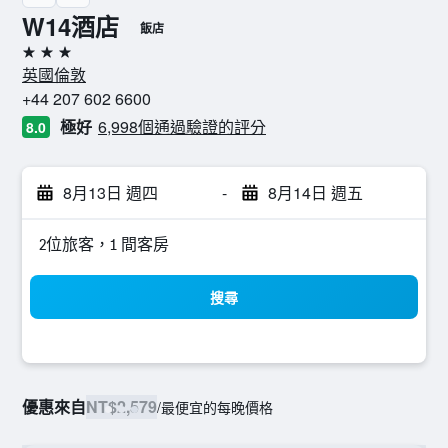
W14酒店
飯店
3星級
英國倫敦
+44 207 602 6600
極好
6,998個通過驗證的評分
8.0
8月13日 週四
-
8月14日 週五
2位旅客，1 間客房
搜尋
優惠來自
NT$2,579
/
最便宜的每晚價格