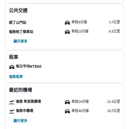
公共交通
車程9分鐘
3.7公里
諾丁山門站
車程15分鐘
6.3公里
倫敦帕丁頓車站
顯示更多
租車
每日平均NT$60
倫敦租車
最近的機場
倫敦 希思路機場
車程24分鐘
21.4公里
倫敦市機場
車程46分鐘
20.7公里
顯示更多