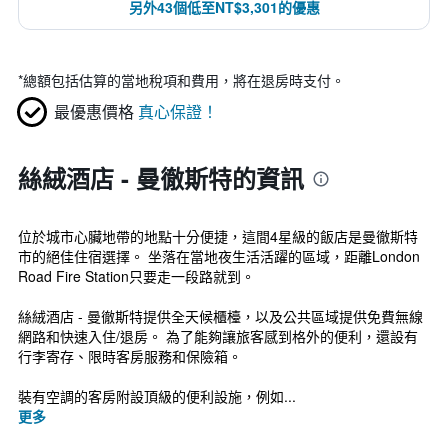
另外43個低至NT$3,301的優惠
*
總額包括估算的當地稅項和費用，將在退房時支付。
最優惠價格
真心保證！
絲絨酒店 - 曼徹斯特的資訊
位於城市心臟地帶的地點十分便捷，這間4星級的飯店是曼徹斯特
市的絕佳住宿選擇。 坐落在當地夜生活活躍的區域，距離London
Road Fire Station只要走一段路就到。
絲絨酒店 - 曼徹斯特提供全天候櫃檯，以及公共區域提供免費無線
網路和快速入住/退房。 為了能夠讓旅客感到格外的便利，還設有
行李寄存、限時客房服務和保險箱。
裝有空調的客房附設頂級的便利設施，例如...
更多