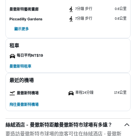
7分鐘 步行
0.6公里
曼徹斯特藝術畫廊
7分鐘 步行
0.6公里
Piccadilly Gardens
顯示更多
租車
每日平均NT$19
曼徹斯特租車
最近的機場
車程24分鐘
17.4公里
曼徹斯特機場
飛往曼徹斯特機場
絲絨酒店 - 曼徹斯特距離曼徹斯特市球場有多遠？
要造訪曼徹斯特市球場的旅客可住在絲絨酒店 - 曼徹斯