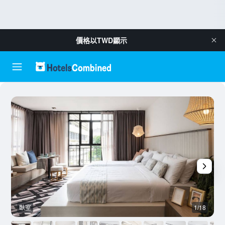
價格以
TWD
顯示
臥室
1/18