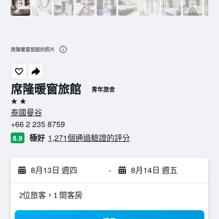
席隆暖窗旅館的照片
席隆暖窗旅館
青年旅舍
2星級
泰國曼谷
+66 2 235 8759
極好
1,271個通過驗證的評分
8.9
8月13日 週四
-
8月14日 週五
2位旅客，1 間客房