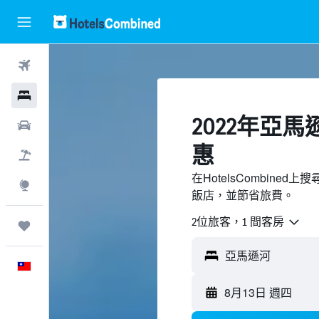
機票
飯店
2022年亞
租車
惠
機＋酒
在HotelsCombin
探索
飯店，並節省旅費。
2位旅客，1 間客房
旅程
亞馬遜河
中文
8月13日 週四