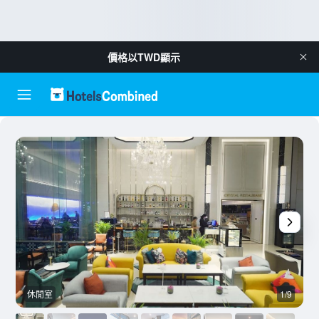
價格以
TWD
顯示
休閒室
1/9