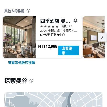
其他人的推薦
四季酒店 曼谷湄南河四季酒店
5星級
極好 9.6
300/1 查隆恭路，沙吞区，曼谷, 曼谷, 泰國
5.7公里 距離市中心
NT$12,988
查看優
惠
查看其他飯店推薦
探索曼谷