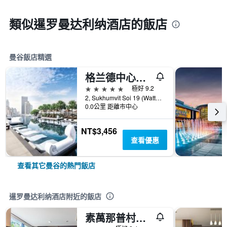
類似暹罗曼达利纳酒店的飯店
曼谷飯店精選
格兰德中心点酒店 Terminal 21
5星級
極好 9.2
2, Sukhumvit Soi 19 (Wattana), 曼谷, 泰國
0.0公里 距離市中心
NT$3,456
查看優惠
查看其它曼谷的熱門飯店
暹罗曼达利纳酒店附近的飯店
素萬那普村舍酒店