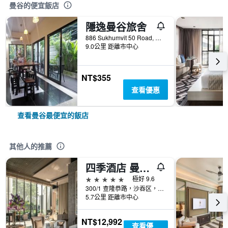
曼谷的便宜飯店
隱逸曼谷旅舍
886 Sukhumvit 50 Road, 曼谷, 泰國
9.0公里 距離市中心
NT$355
查看優惠
查看曼谷最便宜的飯店
其他人的推薦
四季酒店 曼谷湄南河四季酒店
5星級
極好 9.6
300/1 查隆恭路，沙吞区，曼谷, 曼谷, 泰國
5.7公里 距離市中心
NT$12,992
查看優