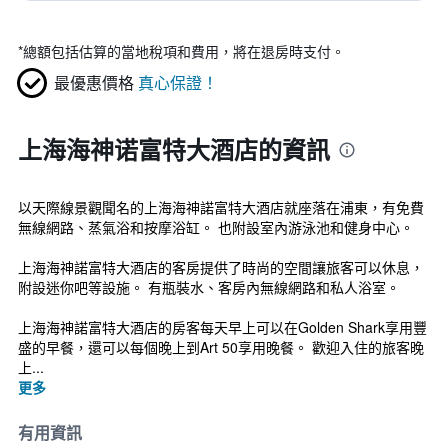
*
總額包括估算的當地稅項和費用，將在退房時支付。
最優惠價格
真心保證！
上海海神诺富特大酒店的資訊
以天際線景觀聞名的上海海神諾富特大酒店就座落在浦東，有免費
無線網路、蒸氣浴和按摩浴缸。 也附設室內游泳池和健身中心。
上海海神諾富特大酒店的客房提供了時尚的空間讓旅客可以休息，
附設迷你吧等設施。 有瓶裝水、客房內無線網路和私人浴室。
上海海神諾富特大酒店的房客每天早上可以在Golden Shark享用豐
盛的早餐，還可以每個晚上到Art 50享用晚餐。 歡迎入住的旅客晚
上...
更多
有用資訊