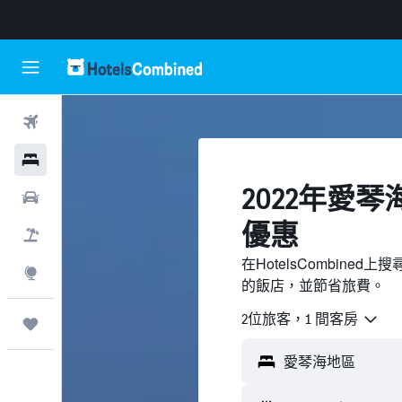
機票
飯店
2022年愛
租車
優惠
機＋酒
在HotelsCombin
探索
的飯店，並節省旅費。
2位旅客，1 間客房
旅程