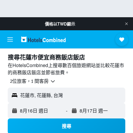
價格以
TWD
顯示
搜尋花蓮市​便宜商務飯店飯店
在HotelsCombined上搜尋數百個旅遊網站並比較花蓮市
的商務飯店飯店並節省旅費。
2位旅客，1 間客房
花蓮市, 花蓮縣, 台灣
8月16日 週日
-
8月17日 週一
搜尋