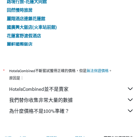
路境行旅-花蓮大同館
回然慢時旅居
麗翔酒店連鎖花蓮館
國廣興大飯店(火車站前館)
花蓮富野渡假酒店
麗軒國際飯店
經典假日飯店
花蓮假期飯店
花蓮福康飯店
*
HotelsCombined不斷嘗試獲得正確的價格，但是
無法保證價格
。
麗格休閒飯店
原因是：
路境行旅-花蓮站前館
HotelsCombined並不是賣家
Kadda Hotel (璽賓行旅)
我們替你收集非常大量的數據
雀客藏居花蓮林森
為什麼價格不是100%準確？
路境行旅-花蓮文化館
F Hotel 花蓮站前館 - 寵物友善