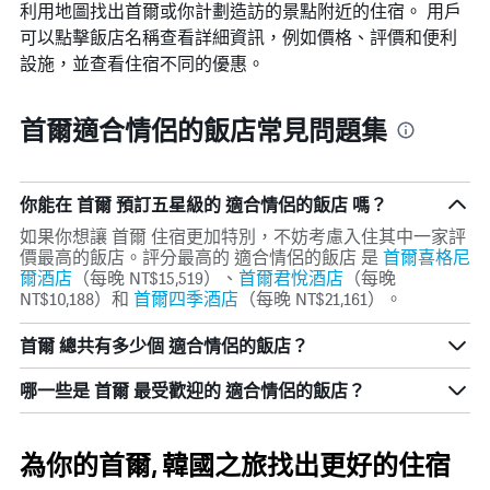
均
利用地圖找出首爾​​或你計劃造訪的景點附近的住宿。 用戶
格。
價
可以點擊飯店名稱查看詳細資訊，例如價格、評價和便利
格
設施，並查看住宿不同的優惠。
首爾適合情侶的飯店常見問題集
你能在 首爾 預訂五星級的 適合情侶的飯店 嗎？
如果你想讓 首爾 住宿更加特別，不妨考慮入住其中一家評
價最高的飯店。評分最高的 適合情侶的飯店 是
首爾喜格尼
爾酒店
（每晚 NT$15,519）、
首爾君悅酒店
（每晚
NT$10,188）和
首爾四季酒店
（每晚 NT$21,161）​。
首爾 總共有多少個 適合情侶的飯店？
哪一些是 首爾 最受歡迎的 適合情侶的飯店？
為你的首爾, 韓國之旅找出更好的住宿