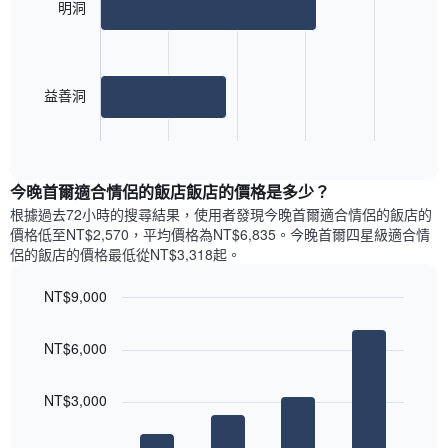
此
2
明洞
類
均
bars.
圖
別。
價
表
此
格
具
以
圖
此
有
下
表
圖
益善洞
1
圖
具
表
條
表
有
具
End
Y
顯
1
of
有
軸，
示
條
interactive
1
顯
最
chart
Y
條
今晚首爾適合情侶的飯店飯店的價格是多少？
示
受
軸，
X
平
歡
根據過去72小時的搜尋結果，使用者發現今晚首爾適合情侶的飯店的
顯
軸，
均
迎
價格低至NT$2,570，平均價格為NT$6,835​。今晚首爾四星級適合情
示
顯
價
街
侶的飯店​的價格最低從NT$3,318​起。
過
示
格
區
去
一
的
三
NT$9,000
週
房
天
中
Bar
Chart
間
內
graphic.
chart
的
平
NT$6,000
雙
with
各
均
4
人
天
價
bars.
房
此
NT$3,000
格
的
圖
此
以
平
表
圖
下
均