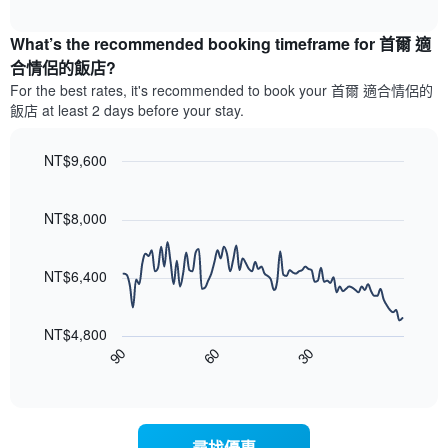
房
示
interactive
最
平
過
chart
受
均
What’s the recommended booking timeframe for 首爾 適
去
歡
價
三
合情侶的飯店?
迎
格
天
For the best rates, it's recommended to book your 首爾 適合情侶的
的
此
內
飯店 at least 2 days before your stay.
街
圖
依
區
表
星
具
級
NT$9,600
有
評
Line
Chart
1
等
graphic.
chart
條
彙
with
NT$8,000
X
90
整
data
軸，
的
points.
顯
本
NT$6,400
示
週
以
按
末
下
星
客
NT$4,800
圖
級
房
90
60
30
表
End
分
平
of
顯
類
均
interactive
示
的
chart
價
隨
飯
格
著
店
此
尋找優惠