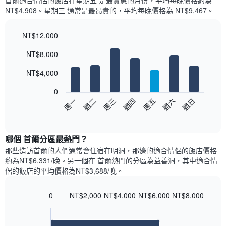
首爾適合情侶的飯店​在星期五 是最實惠的月份，平均每晚價格約為
每
平
NT$4,908。星期三 通常是最昂貴的，平均每晚價格為 NT$9,467。
個
均
月
價
的
NT$12,000
格
房
Bar
此
Chart
NT$8,000
間
graphic.
chart
圖
with
平
表
7
NT$4,000
均
具
bars.
價
有
0
格
1
以
週三
週四
週五
週六
週日
週一
週二
此
條
下
End
圖
X
of
圖
表
interactive
軸，
表
chart
具
顯
顯
哪個 首爾分區最熱門？
有
示
示
1
那些造訪首爾的人們通常會住宿在明洞，那邊的適合情侶的飯店價格
按
每
條
約為NT$6,331/晚。另一個在 首爾熱門的分區為益善洞，其中適合情
星
週
X
侶的飯店的平均價格為NT$3,688/晚。
級
每
軸，
分
天
顯
類
的
0
NT$2,000
NT$4,000
NT$6,000
NT$8,000
示
的
Bar
房
Chart
月
酒
graphic.
chart
間
份
with
店
平