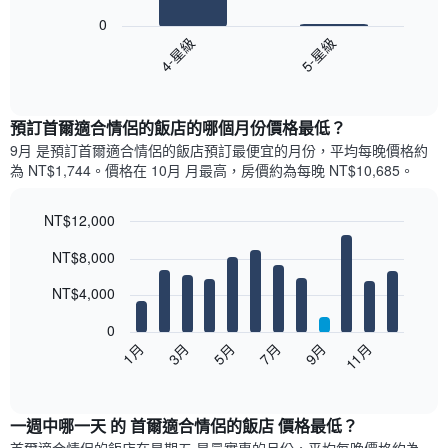
bars.
0
4-星級
5-星級
以
下
End
of
圖
interactive
表
chart
顯
預訂首爾適合情侶的飯店的哪個月份價格最低？
示
9月 是預訂首爾適合情侶的飯店預訂最便宜的月份，平均每晚價格約
過
為 NT$1,744。價格在 10月 月最高，房價約為每晚 NT$10,685。
去
三
天
NT$12,000
內
Bar
Chart
NT$8,000
依
graphic.
chart
with
星
12
NT$4,000
級
bars.
評
0
等
以
5月
11月
3月
9月
7月
1月
彙
下
End
整
of
圖
的
interactive
表
chart
雙
顯
一週中哪一天 的 首爾適合情侶的飯店 價格最低？
人
示
房