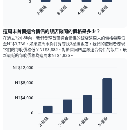
具
0
表
圖
價
有
2-星級
3-星級
4-星級
5-星級
具
表
格
1
有
End
顯
條
of
1
示
interactive
Y
條
過
chart
軸，
X
這周末首爾適合情侶的飯店​房間的價格是多少？
去
顯
軸，
三
在過去72小時內，我們發現首爾適合情侶的飯店​這周末的價格每晚低
示
顯
天
至NT$3,766​。如果這周末你打算尋找3星級飯店，我們的使用者發現
房
示
內
它們的每晚價格低至NT$3,682​。對於首爾四星級適合情侶的飯店​，最
間
平
依
新最低的每晚價格為這周末NT$4,825​。
的
均
星
平
價
級
均
NT$12,000
格
評
價
Bar
此
Chart
等
格
graphic.
chart
圖
彙
NT$8,000
with
表
整
4
具
的
bars.
有
本
NT$4,000
1
週
以
條
末
下
0
Y
每
圖
2-星級
3-星級
4-星級
5-星級
軸，
間
表
顯
客
End
顯
示
of