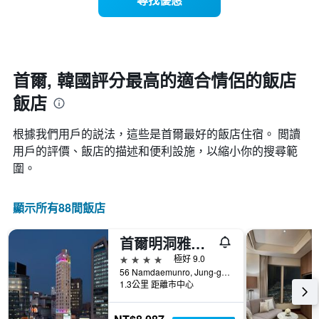
入
類
圖
住
別。
表
日
此
具
期
圖
有
接
表
1
近，
具
首爾, 韓國評分最高的適合情侶的飯店​
條
房
有
X
飯店
價
1
軸，
的
條
顯
變
Y
示
根據我們用戶的説法，這些是首爾最好的飯店住宿。 閲讀
化
軸，
按
用戶的評價、飯店的描述和便利設施，以縮小你的搜尋範
情
顯
星
圍。
況。
示
級
此
過
分
圖
去
類
顯示所有88間飯店
表
三
的
有
天
飯
1
內
店
首爾明洞雅樂軒酒店
個
找
類
4星級
極好 9.0
X
到
別。
56 Namdaemunro, Jung-gu, 首爾, 韓國
軸，
的
此
1.3公里 距離市中心
顯
今
圖
示
晚
表
距
房