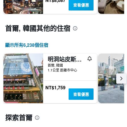
NT$8,087
具
離
查看優惠
間
有
預
平
1
訂
均
條
日
價
Y
期
首爾, 韓國​其他的住宿
格。
軸，
的
顯
天
示
數
過
顯示所有6,238​個住宿
此
去
圖
三
明洞站皮斯泰伊旅館
表
天
具
內
首爾, 韓國
有
1.1公里 距離市中心
找
1
到
條
的
Y
本
NT$1,759
軸，
週
查看優惠
顯
末
示
房
房
間
間
平
探索首爾
的
均
平
價