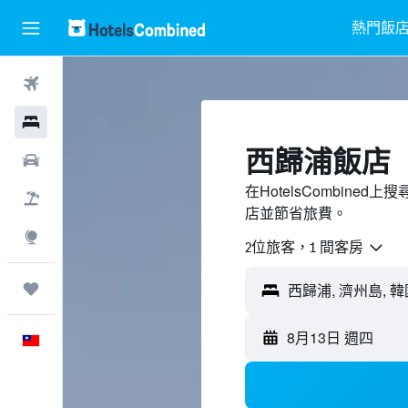
熱門飯
機票
飯店
西歸浦飯店
租車
在HotelsCombin
機＋酒
店並節省旅費。
探索
2位旅客，1 間客房
旅程
西歸浦, 濟州島, 韓
8月13日 週四
中文