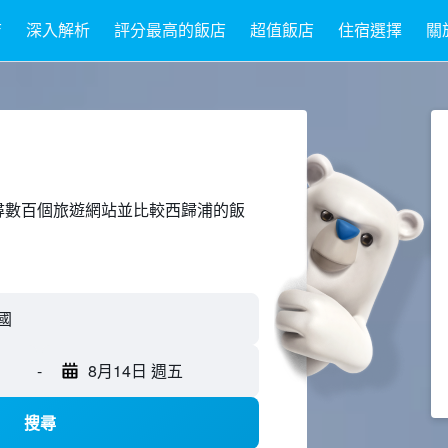
店
深入解析
評分最高的飯店
超值飯店
住宿選擇
關
ed上搜尋數百個旅遊網站並比較西歸浦的飯
國
-
8月14日 週五
搜尋