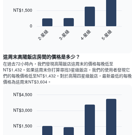
均
bars.
圖
價
NT$1,500
表
格
具
以
此
有
下
0
圖
1
圖
2-星級
3-星級
4-星級
5-星級
表
條
表
具
End
Y
顯
of
有
軸，
示
interactive
1
顯
過
chart
條
這周末高陽飯店​房間的價格是多少？
示
去
X
平
三
在過去72小時內，我們發現高陽飯店​這周末的價格每晚低至
軸，
均
天
NT$1,432​。如果這周末你打算尋找3星級飯店，我們的使用者發現它
顯
價
內
們的每晚價格低至NT$1,432​。對於高陽四星級飯店​，最新最低的每晚
示
格
依
價格為這周末NT$3,604​。
一
星
週
級
NT$4,500
中
評
的
Bar
Chart
等
graphic.
chart
各
彙
NT$3,000
with
天
整
4
此
的
bars.
圖
本
NT$1,500
表
週
以