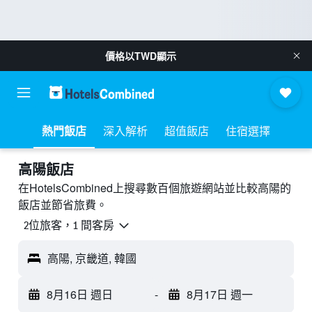
價格以
TWD
顯示
熱門飯店
深入解析
超值飯店
住宿選擇
高陽飯店
在HotelsCombined上搜尋數百個旅遊網站並比較高陽的
飯店並節省旅費。
2位旅客，1 間客房
高陽, 京畿道, 韓國
8月16日 週日
-
8月17日 週一