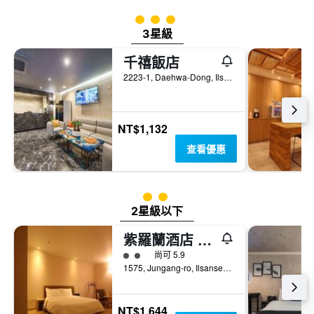
間
間
的
3星級評級
平
平
3星級
均
均
價
價
千禧飯店
格。
格
2223-1, Daehwa-Dong, Ilsanseo-gu, 高陽, 韓國
NT$1,132
查看優惠
2星級評級
2星級以下
紫羅蘭酒店 - 高陽
2星級評級
尚可 5.9
1575, Jungang-ro, Ilsanseo-gu, 高陽, 韓國
NT$1,644