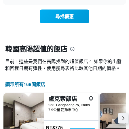
示
chart
類
均
隨
的
價
著
飯
尋找優惠
格
入
店
此
住
類
圖
日
別。
表
期
此
具
接
圖
有
近，
韓國高陽超值的飯店
表
1
房
具
條
價
有
X
目前，這些是我們在高陽找到的超值飯店。 如果你的出發
的
1
軸，
變
和回程日期有彈性，使用搜尋表格比較其他日期的價格。
條
顯
化
Y
示
情
軸，
按
顯示所有168間飯店
況。
顯
星
此
示
級
圖
過
盧克索飯店
分
表
去
類
253, Gangseong-ro, Ilsanseo-gu, 高陽, 韓國
有
三
的
7.9公里 距離市中心
1
天
飯
個
內
店
X
找
類
NT$775
軸，