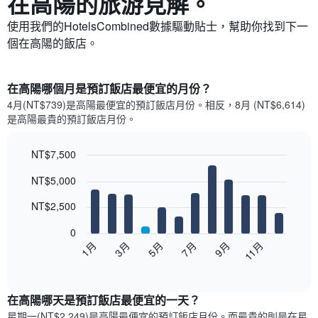
在高陽​的旅游見解。
使用我們的HotelsCombined數據驅動貼士，幫助你找到下一
個在高陽​的飯店。
在高陽哪個月是預訂飯店最便宜的月份？
4月(NT$739)是高陽​最便宜的預訂飯店月份。​相反，8月 (NT$6,614)
是高陽最貴的預訂飯店月份。
NT$7,500
Bar
Chart
NT$5,000
graphic.
chart
with
12
NT$2,500
bars.
0
以
1月
3月
5月
7月
9月
11月
下
End
of
圖
interactive
表
chart
顯
在高陽哪天是預訂飯店最便宜的一天？
示
星期一(NT$2,249)是高陽​最便宜的預訂飯店月份。而最貴的則是在星