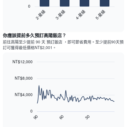
具
末
下
有
0
每
圖
1
2-星級
3-星級
4-星級
5-星級
間
表
條
客
End
顯
Y
of
房
示
interactive
軸，
平
過
chart
顯
均
你應該提前多久預訂高陽飯店​？
去
示
價
三
前往高陽​至少提前 90 天 預訂飯店 ，即可節省費用。至少提前90​天​預
房
格
天
訂可獲得最低價格NT$2,001​。
間
此
內
的
圖
依
平
表
NT$12,000
星
均
具
級
Line
Chart
價
有
graphic.
chart
評
格
1
with
NT$8,000
等
90
條
彙
data
X
整
points.
軸，
NT$4,000
的
顯
本
以
示
週
下
按
末
0
圖
星
客
30
90
60
表
End
級
房
of
顯
分
interactive
平