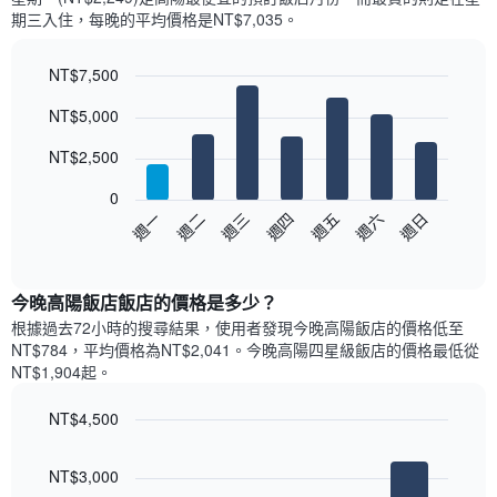
每
期三​入住，每晚的平均價格是NT$7,035​​。
個
月
的
NT$7,500
房
Bar
Chart
NT$5,000
間
graphic.
chart
with
平
7
NT$2,500
均
bars.
價
0
格
以
週日
週四
週一
週五
週二
週六
週三
此
下
End
圖
of
圖
表
interactive
表
chart
具
顯
今晚高陽飯店飯店的價格是多少？
有
示
1
根據過去72小時的搜尋結果，使用者發現今晚高陽飯店的價格低至
每
條
NT$784，平均價格為NT$2,041​。今晚高陽四星級飯店​的價格最低從
週
X
NT$1,904​起。
每
軸，
天
顯
NT$4,500
的
示
Bar
房
Chart
月
graphic.
chart
間
份
NT$3,000
with
平
此
4