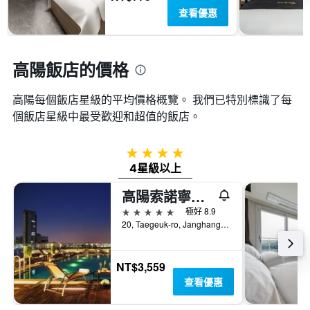
到
別。
顯
查看優惠
的
此
示
今
圖
距
晚
表
離
房
具
預
高陽飯店的價格
間
有
訂
平
1
日
均
條
高陽​每個飯店星級的平均價格概覽。 我們已特別標識了每
期
價
Y
個飯店星級中最受歡迎和超值的飯店。
的
格。
軸，
天
顯
數
示
4星級
此
過
圖
4星級以上
去
表
三
高陽索諾寧靜渡假村
具
天
有
5星級
極好 8.9
內
1
20, Taegeuk-ro, Janghang-Dong, 高陽, 韓國
找
條
到
Y
的
軸，
NT$3,559
本
顯
週
查看優惠
示
末
房
房