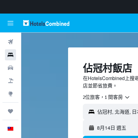
機票
飯店
佔冠村飯店
租車
在HotelsCombin
機＋酒
店並節省旅費。
探索
2位旅客，1 間客房
旅程
8月14日 週五
中文