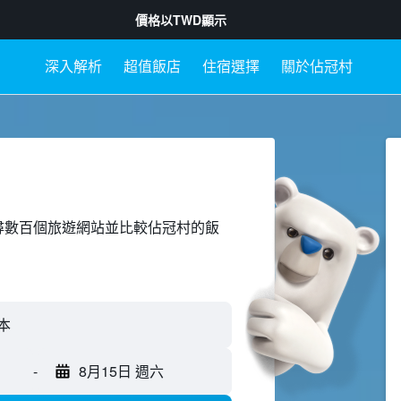
價格以
TWD
顯示
深入解析
超值飯店
住宿選擇
關於佔冠村
ed上搜尋數百個旅遊網站並比較佔冠村的飯
-
8月15日 週六