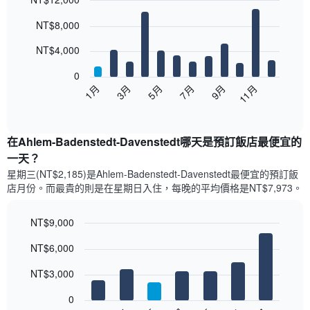
Bar
Chart
NT$8,000
graphic.
chart
with
12
NT$4,000
bars.
0
以
5月
11月
3月
9月
1月
7月
下
End
of
圖
interactive
表
chart
顯
在Ahlem-Badenstedt-Davenstedt哪天是預訂飯店最便宜的
示
一天？
每
星期三(NT$2,185)是Ahlem-Badenstedt-Davenstedt​最便宜的預訂飯
個
店月份。而最貴的則是在星期日​入住，每晚的平均價格是NT$7,973​​。
月
的
房
NT$9,000
間
Bar
Chart
平
NT$6,000
graphic.
chart
均
with
價
7
NT$3,000
bars.
格
此
0
以