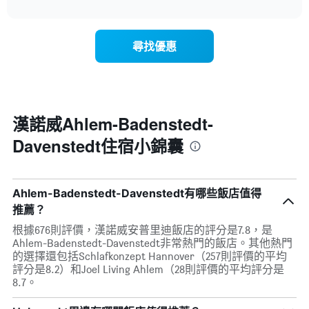
示
interactive
X
均
過
chart
軸，
價
去
顯
格
三
示
尋找優惠
天
一
內
週
依
中
星
的
級
各
評
漢諾威Ahlem-Badenstedt-
天
等
此
Davenstedt住宿小錦囊
彙
圖
整
表
的
具
本
有
Ahlem-Badenstedt-Davenstedt有哪些飯店值得
週
1
推薦？
末
條
每
Y
根據676則評價，漢諾威安普里迪飯店的評分是7.8，是
間
軸，
Ahlem-Badenstedt-Davenstedt非常熱門的飯店。其他熱門
客
顯
的選擇還包括Schlafkonzept Hannover（257則評價的平均
房
示
評分是8.2）和Joel Living Ahlem（28則評價的平均評分是
平
房
8.7。
均
間
價
的