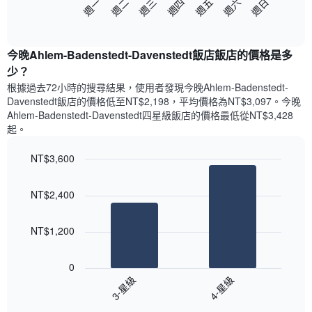
圖
週日
週四
週一
週五
週二
週六
週三
下
表
End
of
圖
具
interactive
表
有
chart
顯
1
今晚Ahlem-Badenstedt-Davenstedt飯店飯店的價格是多
示
條
少？
每
X
根據過去72小時的搜尋結果，使用者發現今晚Ahlem-Badenstedt-
週
軸，
Davenstedt飯店的價格低至NT$2,198，平均價格為NT$3,097​。今晚
每
顯
Ahlem-Badenstedt-Davenstedt四星級飯店​的價格最低從NT$3,428​
天
示
起。
的
月
房
份
NT$3,600
間
此
平
圖
Bar
Chart
均
graphic.
表
chart
NT$2,400
with
價
具
2
格
有
bars.
此
1
NT$1,200
圖
條
以
表
Y
下
具
軸，
0
圖
有
顯
3-星級
4-星級
表
1
示
End
顯
條
平
of