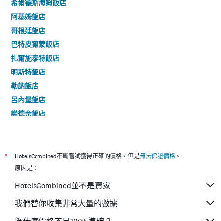
希爾德斯海姆飯店
表
阿基姆飯店
具
有
哥根廷飯店
1
巴特皮爾蒙飯店
條
Y
扎爾施泰特飯店
軸，
明斯特飯店
顯
示
勒訥飯店
過
呂內堡飯店
去
三
諾德奈飯店
天
布勞恩拉格飯店
內
找
朗根哈根飯店
到
庫克斯港飯店
*
HotelsCombined不斷嘗試獲得正確的價格，但是
無法保證價格
。
的
今
不倫瑞克飯店
原因是：
晚
巴特茨維申安飯店
HotelsCombined並不是賣家
房
間
戈斯拉爾飯店
我們替你收集非常大量的數據
平
奧斯納布呂克飯店
均