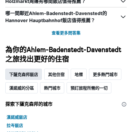
Holzmarkt周邊有哪間飯店值得推薦？
格
平
此
均
哪一間鄰近Ahlem-Badenstedt-Davenstedt的
圖
價
表
Hannover Hauptbahnhof飯店值得推薦？
格
具
有
查看更多問答集
1
條
X
為你的Ahlem-Badenstedt-Davenstedt
軸，
之旅找出更好的住宿
顯
示
按
下薩克森邦飯店
其他住宿
地標
更多熱門城市
星
級
分
漢諾威的分區
熱門城市
預訂旅程所需的一切
類
的
飯
探索下薩克森邦​的城市
店
類
漢諾威飯店
別。
拉岑飯店
此
圖