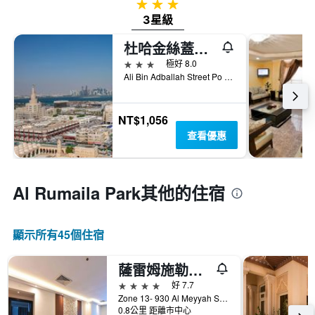
3星級
3星級
杜哈金絲蓋特酒店 - 多哈
3星級
極好 8.0
Ali Bin Adballah Street Po Box 242310, 多哈, 卡達
NT$1,056
查看優惠
Al Rumaila Park​其他的住宿
顯示所有45​個住宿
薩雷姆施勒比酒店 - 多哈
4星級
好 7.7
Zone 13- 930 Al Meyyah Street, 多哈, 卡達
0.8公里 距離市中心