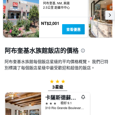
阿布奎基, NM, 美國
2.5公里 距離市中心
NT$2,001
查看優惠
阿布奎基水族館飯店的價格
阿布奎基水族館​每個飯店星級的平均價格概覽。 我們已特
別標識了每個飯店星級中最受歡迎和超值的飯店。
3星級
3星級
卡薩斯德蘇諾斯古城鄉村旅館 - 阿爾布奎克
3星級
極好 9.1
310 Rio Grande Boulevard Southwest, 阿布奎基, NM, 美國