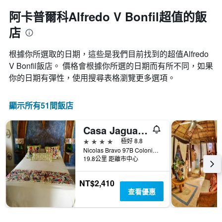
具
級
價
有
評
阿卡普爾科Alfredo V Bonfil超值的飯
格
1
等
店
條
彙
X
整
軸，
的
根據你所選取的日期，這些是我們目前找到的超值Alfredo
顯
本
V Bonfil​飯店。 價格會根據你所選的日期而有所不同，如果
示
週
按
你的日期有彈性，使用搜尋表格瀏覽更多選項。
末
星
客
級
房
顯示所有51間飯店
分
平
類
均
的
價
Casa Jaguar Hotel Boutique & Galería
飯
格
4星級
極好 8.8
店
此
Nicolas Bravo 97B Colonia Nicolás Alfredo V Bonfil, 阿卡普爾科, 格雷羅, 墨西哥
類
圖
19.8公里 距離市中心
別。
表
此
具
圖
NT$2,410
有
表
查看優惠
1
具
條
有
X
1
軸，