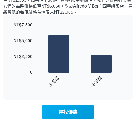
顯
價
內
它們的每晚價格低至NT$6,060​。對於Alfredo V Bonfil四星級飯店​，最
示
格
依
新最低的每晚價格為這周末NT$2,905​。
一
星
週
級
NT$7,500
中
評
的
Bar
Chart
等
graphic.
chart
各
彙
NT$5,000
with
天
整
2
此
的
bars.
圖
本
NT$2,500
表
週
以
具
末
下
有
0
每
圖
1
3-星級
4-星級
間
表
條
客
End
顯
Y
of
房
示
interactive
軸，
平
過
chart
顯
均
去
示
價
三
尋找優惠
房
格
天
間
此
內
的
圖
依
平
表
星
均