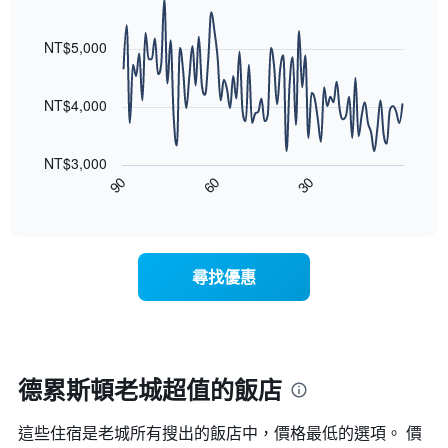
均
具
級
Line
Chart
價
有
graphic.
chart
評
格
1
with
NT$5,000
等
90
條
彙
data
X
整
points.
軸，
NT$4,000
的
顯
本
以
示
週
下
按
末
NT$3,000
圖
星
客
90
60
30
表
End
級
房
of
顯
分
interactive
平
示
chart
類
均
隨
的
價
著
飯
尋找優惠
格
入
店
此
住
類
圖
日
別。
表
期
此
具
接
圖
有
近，
德累斯頓老城超值的飯店
表
1
房
具
條
價
有
X
這些住宿是老城所有搜出的飯店中，價格最低的選項。 價
的
1
軸，