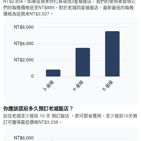
NT$2,834​。如果這周末你打算尋找3星級飯店，我們的使用者發現它
顯
價
內
們的每晚價格低至NT$889​。對於老城四星級飯店​，最新最低的每晚
示
格
依
價格為這周末NT$3,527​。
一
星
週
級
NT$6,000
中
評
的
Bar
Chart
等
graphic.
chart
各
彙
NT$4,000
with
天
整
3
此
的
bars.
圖
本
NT$2,000
表
週
以
具
末
下
有
0
每
圖
1
3-星級
4-星級
5-星級
間
表
條
客
End
顯
Y
of
房
示
interactive
軸，
平
過
chart
顯
均
你應該提前多久預訂老城飯店​？
去
示
價
三
前往老城​至少提前 10 天 預訂飯店 ，即可節省費用。至少提前10​天​預
房
格
天
訂可獲得最低價格NT$3,238​。
間
此
內
的
圖
依
平
表
NT$6,000
星