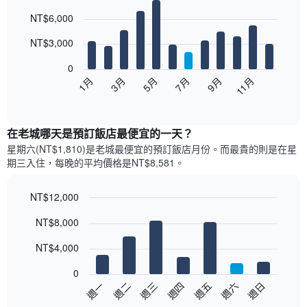
Bar
Chart
NT$6,000
graphic.
chart
with
12
NT$3,000
bars.
0
以
1月
3月
5月
7月
9月
11月
下
End
of
圖
interactive
表
chart
顯
在老城哪天是預訂飯店最便宜的一天？
示
星期六(NT$1,810)是老城​最便宜的預訂飯店月份。而最貴的則是在星
每
期三​入住，每晚的平均價格是NT$8,581​​。
個
月
的
NT$12,000
房
Bar
Chart
NT$8,000
間
graphic.
chart
with
平
7
NT$4,000
均
bars.
價
0
格
以
週三
週四
週五
週六
週日
週一
週二
此
下
End
圖
of