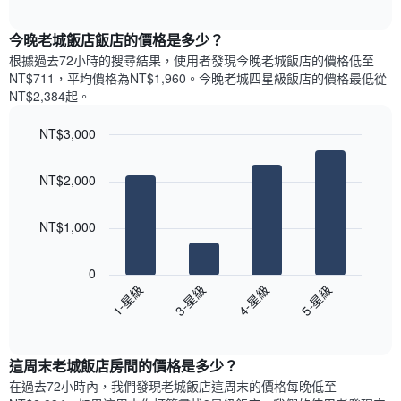
圖
表
interactive
表
chart
具
顯
今晚老城飯店飯店的價格是多少？
有
示
1
根據過去72小時的搜尋結果，使用者發現今晚老城飯店的價格低至
每
條
NT$711，平均價格為NT$1,960​。今晚老城四星級飯店​的價格最低從
週
X
NT$2,384​起。
每
軸，
天
顯
NT$3,000
的
示
Bar
房
Chart
月
graphic.
chart
間
份
NT$2,000
with
平
此
4
均
bars.
圖
價
NT$1,000
表
格
具
以
此
有
下
0
圖
1
圖
1-星級
3-星級
4-星級
5-星級
表
條
表
具
End
Y
顯
of
有
軸，
示
interactive
1
顯
過
chart
條
這周末老城飯店​房間的價格是多少？
示
去
X
平
三
在過去72小時內，我們發現老城飯店​這周末的價格每晚低至
軸，
均
天