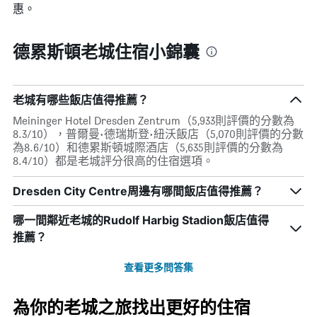
過
惠。
圖
去
表
三
具
天
德累斯頓老城住宿小錦囊
有
內
1
找
條
到
Y
的
老城有哪些飯店值得推薦？
軸，
本
顯
Meininger Hotel Dresden Zentrum（5,933則評價的分數為
週
示
8.3/10），普爾曼·德瑞斯登·紐沃飯店（5,070則評價的分數
末
房
為8.6/10）和德累斯頓城際酒店（5,635則評價的分數為
房
間
8.4/10）都是老城評分很高的住宿選項。
間
的
平
平
Dresden City Centre周邊有哪間飯店值得推薦？
均
均
價
價
哪一間鄰近老城的Rudolf Harbig Stadion飯店值得
格。
格
推薦？
查看更多問答集
為你的老城之旅找出更好的住宿