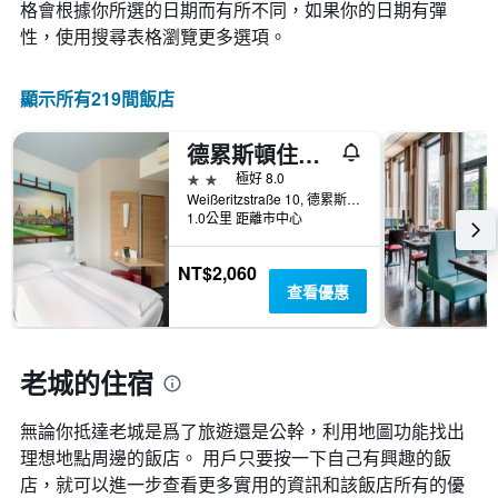
變
格會根據你所選的日期而有所不同，如果你的日期有彈
條
顯
化
性，使用搜尋表格瀏覽更多選項。
Y
示
情
軸，
按
況。
顯
星
此
顯示所有219間飯店
示
級
圖
過
分
表
去
類
德累斯頓住宿加早餐酒店
有
三
的
1
2星級
極好 8.0
天
飯
個
Weißeritzstraße 10, 德累斯頓, 薩克遜邦, 德國
內
店
X
1.0公里 距離市中心
找
類
軸，
到
別。
顯
的
NT$2,060
此
示
今
查看優惠
圖
距
晚
表
離
房
具
預
間
有
訂
老城的住宿
平
1
日
均
條
期
價
Y
無論你抵達老城​是爲了旅遊還是公幹，利用地圖功能找出
的
格。
軸，
天
理想地點周邊的飯店。 用戶只要按一下自己有興趣的飯
顯
數
店，就可以進一步查看更多實用的資訊和該飯店所有的優
示
此