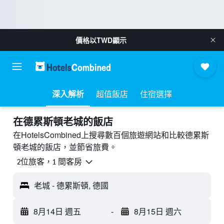
價格以
TWD
顯示
深入解析
超值飯店
住宿選擇
​在德累斯頓老城​的飯店
在HotelsCombined上搜尋數百個旅遊網站和比較德累斯
頓老城的飯店，並節省旅費。
2位旅客，1 間客房
老城 - 德累斯頓, 德國
8月14日 週五
-
8月15日 週六