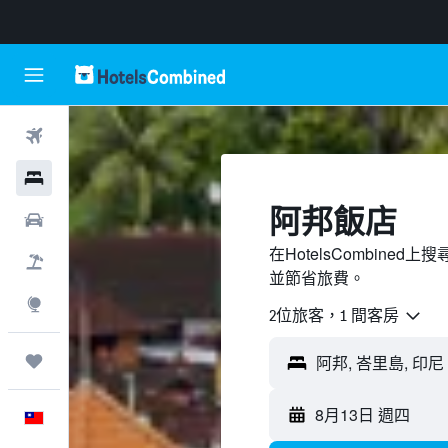
機票
飯店
阿邦飯店
租車
在HotelsCombin
機＋酒
並節省旅費。
探索
2位旅客，1 間客房
旅程
8月13日 週四
中文