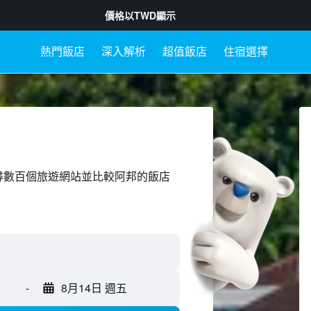
價格以
TWD
顯示
熱門飯店
深入解析
超值飯店
住宿選擇
ed上搜尋數百個旅遊網站並比較阿邦的飯店
-
8月14日 週五