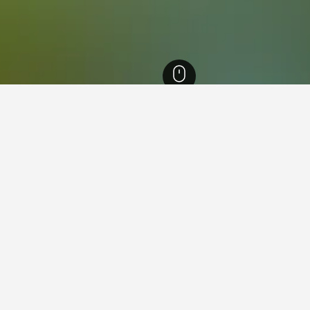
3
阿雷格里港
884
Auxiliadora
a​的旅游見解。
驅動貼士，幫助你找到下一個在Auxiliadora​的飯店。
飯店最便宜的月份？
在Auxiliadora哪天是
最便宜的預訂飯店月份。​相反，5月 (NT$4,648)是
星期六(NT$1,736)是Auxi
二​入住，每晚的平均價格是NT$2,
NT$3,000