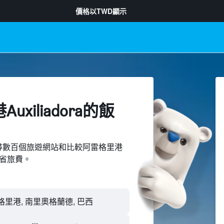
價格以
TWD
顯示
xiliadora​的飯
ed上搜尋數百個旅遊網站和比較阿雷格里港
並節省旅費。