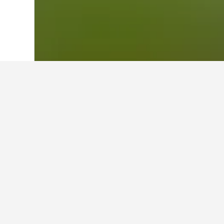
首頁
巴西
225,625
南里奧格蘭德
10,36
在Auxiliador
使用我們的HotelsCombined數據
在Auxiliadora哪個月是預訂
1月(NT$1,602)是Auxiliadora​
Auxiliadora最貴的預訂飯店月份。
NT$6,000