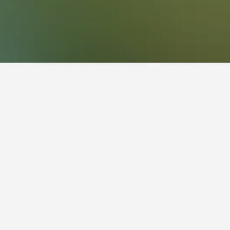
預訂飯店最便宜的一天？
liadora​最便宜的預訂飯店月份。而最貴的則是在星期
620​​。