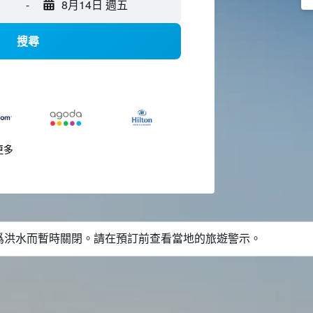
-
8月14日 週五
搜尋
更多
爲洪水而暫時關閉。請在預訂前查看當地的旅遊警示。