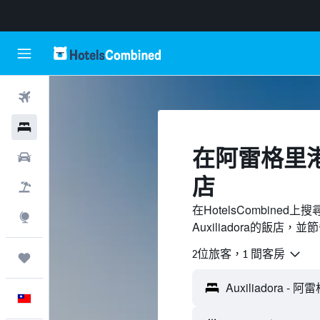
機票
飯店
​在阿雷格里港Au
租車
店
機＋酒
在HotelsCombin
探索
Auxiliadora的飯店，
2位旅客，1 間客房
旅程
中文