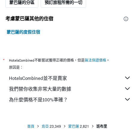
蒙巴薩的分區
預訂旅程所需的一切
考慮蒙巴薩​其他的住宿
蒙巴薩的度假住宿
*
HotelsCombined不斷嘗試獲得正確的價格，但是
無法保證價格
。
原因是：
HotelsCombined並不是賣家
我們替你收集非常大量的數據
為什麼價格不是100%準確？
首頁
肯亞
23,349
蒙巴薩
2,821
班布里