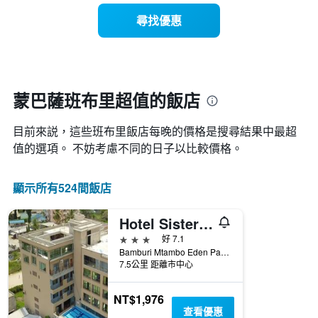
有
示
1
尋找優惠
每
條
週
X
每
軸，
天
顯
的
示
房
蒙巴薩班布里超值的飯店
月
間
份
平
此
目前來説，這些班布里​飯店每晚的價格是搜尋結果中最超
均
圖
價
值的選項。 不妨考慮不同的日子以比較價格。
表
格
具
此
有
顯示所有524間飯店
圖
1
表
條
具
Y
Hotel Sisters and Spa
有
軸，
3星級
好 7.1
1
顯
Bamburi Mtambo Eden Pamls, 蒙巴薩, 肯亞
條
示
7.5公里 距離市中心
X
平
軸，
均
顯
NT$1,976
價
示
查看優惠
格