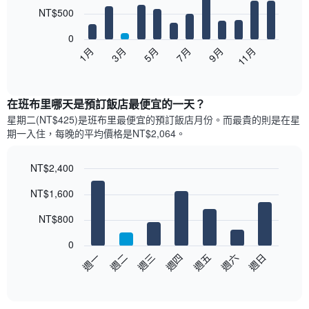
12
NT$500
bars.
0
以
1月
3月
5月
7月
9月
11月
下
End
of
圖
interactive
表
chart
顯
在班布里哪天是預訂飯店最便宜的一天？
示
星期二(NT$425)是班布里​最便宜的預訂飯店月份。而最貴的則是在星
每
期一​入住，每晚的平均價格是NT$2,064​​。
個
月
的
NT$2,400
房
Bar
Chart
NT$1,600
間
graphic.
chart
with
平
7
NT$800
均
bars.
價
0
格
以
週日
週四
週一
週五
週二
週六
週三
此
下
End
圖
of
圖
表
interactive
表
chart
具
顯