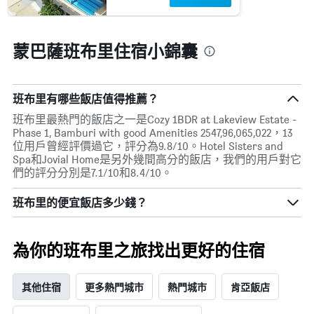
一
週
中
的
蒙巴薩班布里住宿小錦囊
各
天
此
圖
班布里有哪些飯店值得推薦？
表
班布里最熱門的飯店之一是Cozy 1BDR at Lakeview Estate -
具
Phase 1, Bamburi with good Amenities 2547,96,065,022，13
有
位用戶曾經評價過它，評分為9.8/10。Hotel Sisters and
1
Spa和Jovial Home是另外幾間高分的飯店，我們的用戶對它
條
們的評分分別是7.1/10和8.4/10。
Y
軸，
班布里的便宜飯店多少錢？
顯
示
房
間
為你的班布里之旅找出更好的住宿
的
平
均
其他住宿
更多熱門城市
熱門城市
肯亞飯店
價
格