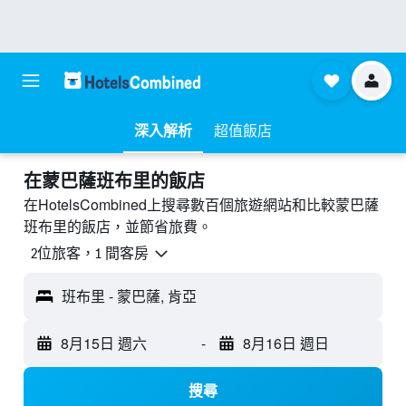
深入解析
超值飯店
​在蒙巴薩班布里​的飯店
在HotelsCombined上搜尋數百個旅遊網站和比較蒙巴薩
班布里的飯店，並節省旅費。
2位旅客，1 間客房
班布里 - 蒙巴薩, 肯亞
8月15日 週六
-
8月16日 週日
搜尋