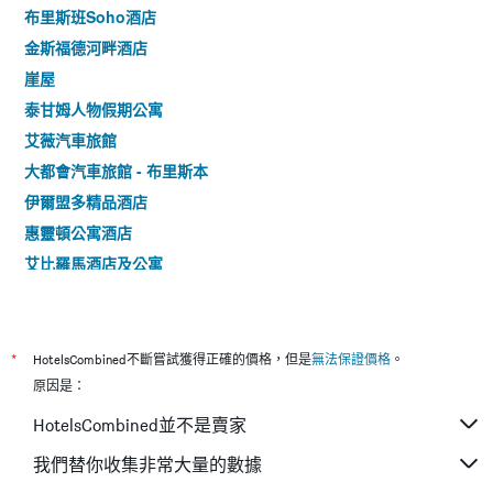
布里斯班Soho酒店
金斯福德河畔酒店
崖屋
泰甘姆人物假期公寓
艾薇汽車旅館
大都會汽車旅館 - 布里斯本
伊爾盟多精品酒店
惠靈頓公寓酒店
艾比羅馬酒店及公寓
布里斯班機場宜必思快捷酒店
春山露台酒店 - 布里斯本
北布里斯班舒適賓館（正式名為卡蘇丁棕櫚）
*
HotelsCombined不斷嘗試獲得正確的價格，但是
無法保證價格
。
赫爾斯頓地方汽車旅館
原因是：
機場汽車旅館 - 漢密爾頓
HotelsCombined並不是賣家
克萊菲爾德機場汽車旅館
我們替你收集非常大量的數據
阿斯科特廉價汽車旅館