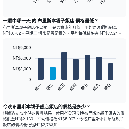
11月
下
End
of
圖
interactive
表
chart
顯
一週中哪一天 的 布里斯本親子飯店 價格最低？
示
布里斯本親子飯店​在星期二 是最實惠的月份，平均每晚價格約為
每
NT$3,702。星期三 通常是最昂貴的，平均每晚價格為 NT$7,921。
個
月
的
NT$9,000
房
Bar
Chart
NT$6,000
間
graphic.
chart
with
平
7
NT$3,000
均
bars.
價
0
格
以
週日
週四
週一
週五
週二
週六
週三
此
下
End
圖
of
圖
表
interactive
表
chart
具
顯
今晚布里斯本親子飯店飯店的價格是多少？
有
示
1
根據過去72小時的搜尋結果，使用者發現今晚布里斯本親子飯店的價
每
條
格低至NT$2,169，平均價格為NT$5,067​。今晚布里斯本四星級親子
週
X
飯店​的價格最低從NT$2,763​起。
每