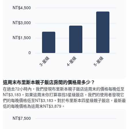
軸，
天
顯
NT$4,500
的
示
Bar
房
Chart
月
graphic.
chart
間
份
NT$3,000
with
平
此
3
均
bars.
圖
價
NT$1,500
表
格
具
以
此
有
下
0
圖
1
圖
3-星級
4-星級
5-星級
表
條
表
具
End
Y
顯
of
有
軸，
示
interactive
1
顯
過
chart
條
這周末布里斯本親子飯店​房間的價格是多少？
示
去
X
平
三
在過去72小時內，我們發現布里斯本親子飯店​這周末的價格每晚低至
軸，
均
天
NT$3,183​。如果這周末你打算尋找3星級飯店，我們的使用者發現它
顯
價
內
們的每晚價格低至NT$3,183​。對於布里斯本四星級親子飯店​，最新最
示
格
依
低的每晚價格為這周末NT$3,879​。
一
星
週
級
NT$7,500
中
評
的
Bar
Chart
等
graphic.