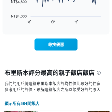
本
NT$4,800
示
週
以
按
末
下
星
客
NT$4,000
圖
級
房
90
60
30
表
End
分
平
of
顯
類
均
interactive
示
的
chart
價
隨
飯
格
著
店
此
尋找優惠
入
類
圖
住
別。
表
日
此
具
期
圖
有
接
表
1
近，
具
布里斯本評分最高的親子飯店​飯店
條
房
有
X
價
1
軸，
我們的用戶將這些布里斯本飯店評為性價比最好的住宿。
的
條
顯
變
參考用戶的評價，瞭解這些飯店之所以頗受好評的原因。
Y
示
化
軸，
按
情
顯
星
顯示所有584間飯店
況。
示
級
此
過
分