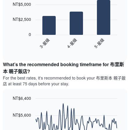
chart
各
彙
NT$5,000
with
天
整
3
此
的
bars.
圖
本
NT$2,500
表
週
以
具
末
下
有
0
每
圖
1
3-星級
4-星級
5-星級
間
表
條
客
End
顯
Y
of
房
示
interactive
軸，
平
過
chart
顯
均
What’s the recommended booking timeframe for 布里斯
去
示
價
三
本 親子飯店?
房
格
天
For the best rates, it's recommended to book your 布里斯本 親子飯
間
此
內
的
店 at least 75 days before your stay.
圖
依
平
表
星
均
具
級
NT$6,400
價
有
評
Line
格
Chart
1
等
graphic.
chart
條
彙
with
NT$5,600
X
90
整
data
軸，
的
points.
顯