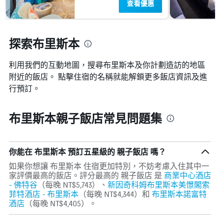
查看優惠
條
的
Y
本
軸，
週
顯
末
探索布里斯本
示
房
房
間
間
利用我們的互動地圖，搜尋布里斯本​及你計劃造訪的地區
平
的
均
附近的飯店。 點擊住宿的名稱就能解鎖更多飯店資訊及進
平
價
行預訂。
均
格。
價
格
布里斯本親子飯店常見問題集
你能在 布里斯本 預訂五星級的 親子飯店 嗎？
如果你想讓 布里斯本 住宿更加特別，不妨考慮入住其中一
家評價最高的飯店。評分最高的 親子飯店 是
商業中心酒店
- 佛特谷
（每晚 NT$5,743）、
新因奇科姆布里斯本美憬閣索
菲特酒店 - 布里斯本
（每晚 NT$4,344）和
布里斯本諾富特
酒店
（每晚 NT$4,405）​。