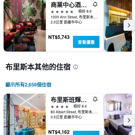
圖
去
類
商業中心酒店 - 佛特谷
表
三
的
5星級
極好 8.6
有
天
飯
1000 Ann Street, 布里斯本, QLD, 澳洲
1
內
店
2.0公里 距離市中心
個
找
類
X
到
別。
軸，
的
NT$5,743
此
顯
今
查看優惠
圖
示
晚
表
距
房
具
離
間
有
預
布里斯本​其他的住宿
平
1
訂
均
條
日
價
Y
期
格。
軸，
顯示所有2,658​個住宿
的
顯
天
示
數
布里斯班輝盛凱貝麗酒店式服務公寓
過
此
去
4星級
極好 8.4
圖
三
80 Albert Street, 布里斯本, QLD, 澳洲
表
0.5公里 距離市中心
天
具
內
有
找
NT$4,162
1
到