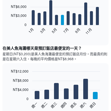
Bar
Chart
NT$6,000
graphic.
chart
with
12
NT$3,000
bars.
0
以
1月
3月
5月
7月
9月
11月
下
End
of
圖
interactive
表
chart
顯
在美人魚海灘哪天是預訂飯店最便宜的一天？
示
星期日(NT$3,203)是美人魚海灘​最便宜的預訂飯店月份。而最貴的則
每
是在星期六​入住，每晚的平均價格是NT$8,968​​。
個
月
的
NT$12,000
房
Bar
Chart
NT$8,000
間
graphic.
chart
with
平
7
NT$4,000
均
bars.
價
0
格
以
週三
週四
週五
週六
週日
週一
週二
此
下
End
圖
of