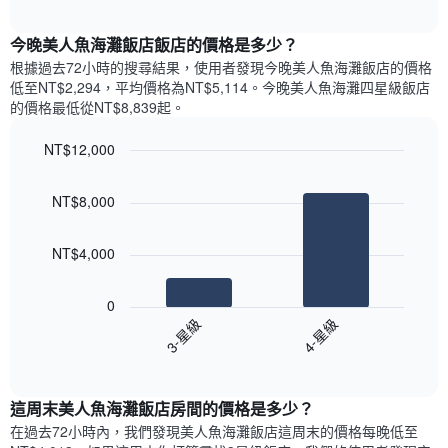
圖
表
interactive
表
chart
具
顯
今晚美人魚海灘飯店飯店的價格是多少？
有
示
1
根據過去72小時的搜尋結果，使用者發現今晚美人魚海灘飯店的價格
每
條
低至NT$2,294，平均價格為NT$5,114​。今晚美人魚海灘四星級飯店​
週
X
的價格最低從NT$8,839​起。
每
軸，
天
顯
NT$12,000
的
示
Bar
房
Chart
月
graphic.
chart
間
份
NT$8,000
with
平
此
2
均
bars.
圖
價
NT$4,000
表
格
具
以
此
有
下
0
圖
1
圖
3-星級
4-星級
表
條
表
具
End
Y
顯
of
有
軸，
示
interactive
1
顯
過
chart
條
這周末美人魚海灘飯店​房間的價格是多少？
示
去
X
平
三
在過去72小時內，我們發現美人魚海灘飯店​這周末的價格每晚低至
軸，
均
天