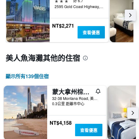
3星級
好 6.7
過
2595 Gold Coast Highway, 美人魚海灘, QLD, 澳洲
去
三
天
NT$2,271
內
找
查看優惠
到
的
本
週
美人魚海灘​其他的住宿
末
房
間
顯示所有139​個住宿
平
均
蒙大拿州棕櫚假日公寓酒店
價
格。
32-38 Montana Road, 美人魚海灘, QLD, 澳洲
0.3公里 距離市中心
NT$4,158
查看優惠