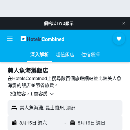
價格以
TWD
顯示
深入解析
超值飯店
住宿選擇
美人魚海灘飯店
在HotelsCombined上搜尋數百個旅遊網站並比較美人魚
海灘的飯店並節省旅費。
2位旅客，1 間客房
美人魚海灘, 昆士蘭州, 澳洲
8月15日 週六
-
8月16日 週日