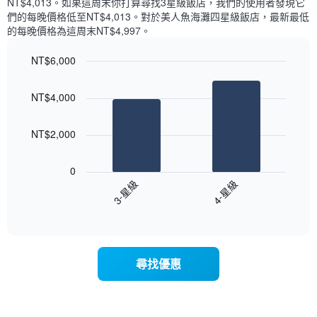
NT$4,013​。如果這周末你打算尋找3星級飯店，我們的使用者發現它
顯
價
內
們的每晚價格低至NT$4,013​。對於美人魚海灘四星級飯店​，最新最低
示
格
依
的每晚價格為這周末NT$4,997​。
一
星
週
級
NT$6,000
中
評
的
Bar
Chart
等
graphic.
chart
各
彙
NT$4,000
with
天
整
2
此
的
bars.
圖
本
NT$2,000
表
週
以
具
末
下
有
0
每
圖
1
3-星級
4-星級
間
表
條
客
End
顯
Y
of
房
示
interactive
軸，
平
過
chart
顯
均
去
示
價
三
尋找優惠
房
格
天
間
此
內
的
圖
依
平
表
星