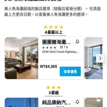
條
顯
Y
美人魚海灘超值的飯店選項（按飯店星級分類）。 在頁面
示
軸，
按
最上方更改日期，以查看美人魚海灘​更多的選項。
顯
星
示
級
過
4星級
分
去
類
4星級以上
三
的
天
飯
圖圖爾海灘度假酒店
內
店
4星級
好 7.9
找
類
2346 Gold Coast Highway, 美人魚海灘, QLD, 澳洲
到
別。
的
此
今
圖
NT$4,365
晚
表
查看優惠
房
具
間
有
平
1
均
條
3星級
價
Y
3星級
格。
軸，
顯
純品康納汽車旅館
示