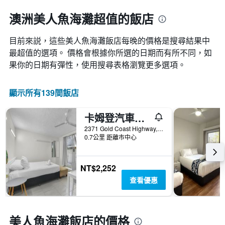
均
具
級
價
有
評
澳洲美人魚海灘超值的飯店
格
1
等
條
彙
目前來説，這些美人魚海灘​飯店每晚的價格是搜尋結果中
X
整
軸，
最超值的選項。 價格會根據你所選的日期而有所不同，如
的
顯
本
果你的日期有彈性，使用搜尋表格瀏覽更多選項。
示
週
按
末
星
客
顯示所有139間飯店
級
房
分
平
卡姆登汽車旅館
類
均
的
2371 Gold Coast Highway, 美人魚海灘, QLD, 澳洲
價
飯
0.7公里 距離市中心
格
店
此
類
圖
別。
NT$2,252
表
此
具
查看優惠
圖
有
表
1
具
條
有
X
美人魚海灘飯店的價格
1
軸，