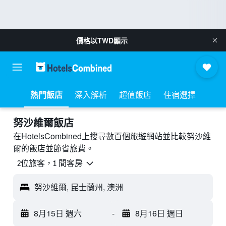
價格以
TWD
顯示
熱門飯店
深入解析
超值飯店
住宿選擇
努沙維爾飯店
在HotelsCombined上搜尋數百個旅遊網站並比較努沙維
爾的飯店並節省旅費。
2位旅客，1 間客房
努沙維爾, 昆士蘭州, 澳洲
8月15日 週六
-
8月16日 週日