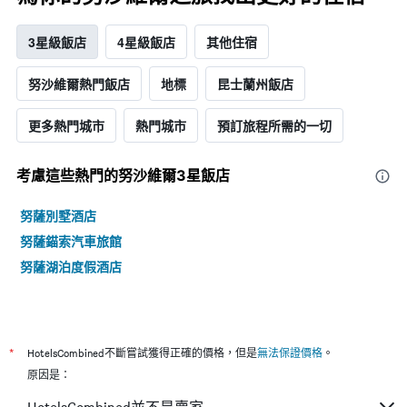
3星級飯店
4星級飯店
其他住宿
努沙維爾熱門飯店
地標
昆士蘭州飯店
更多熱門城市
熱門城市
預訂旅程所需的一切
考慮這些熱門的努沙維爾3星​飯店
努薩別墅酒店
努薩錨索汽車旅館
努薩湖泊度假酒店
*
HotelsCombined不斷嘗試獲得正確的價格，但是
無法保證價格
。
原因是：