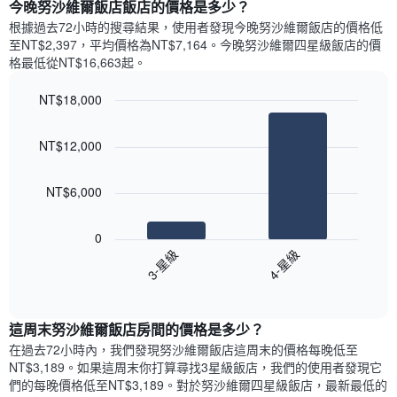
顯
今晚努沙維爾飯店飯店的價格是多少？
有
示
1
根據過去72小時的搜尋結果，使用者發現今晚努沙維爾飯店的價格低
每
條
至NT$2,397，平均價格為NT$7,164​。今晚努沙維爾四星級飯店​的價
週
X
格最低從NT$16,663​起。
每
軸，
天
顯
NT$18,000
的
示
Bar
房
Chart
月
graphic.
chart
間
份
NT$12,000
with
平
此
2
均
bars.
圖
價
NT$6,000
表
格
具
以
此
有
下
0
圖
1
圖
3-星級
4-星級
表
條
表
具
End
Y
顯
of
有
軸，
示
interactive
1
顯
過
chart
條
這周末努沙維爾飯店​房間的價格是多少？
示
去
X
平
三
在過去72小時內，我們發現努沙維爾飯店​這周末的價格每晚低至
軸，
均
天
NT$3,189​。如果這周末你打算尋找3星級飯店，我們的使用者發現它
顯
價
內
們的每晚價格低至NT$3,189​。對於努沙維爾四星級飯店​，最新最低的
示
格
依