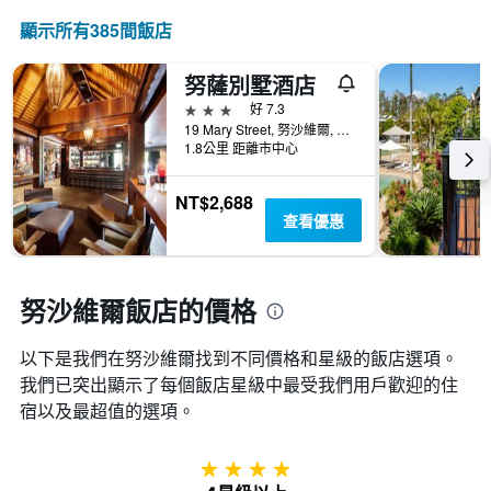
示
情
軸，
按
顯示所有385間飯店
況。
顯
星
此
示
級
圖
過
努薩別墅酒店
分
表
去
類
3星級
好 7.3
有
三
的
19 Mary Street, 努沙維爾, QLD, 澳洲
1
天
飯
1.8公里 距離市中心
個
內
店
X
找
類
軸，
NT$2,688
到
別。
顯
查看優惠
的
此
示
今
圖
距
晚
表
離
房
具
預
努沙維爾飯店的價格
間
有
訂
平
1
日
均
條
以下是我們在努沙維爾找到不同價格和星級的飯店選項。
期
價
Y
我們已突出顯示了每個飯店星級中最受我們用戶歡迎的住
的
格。
軸，
天
宿以及最超值的選項。
顯
數
示
此
過
圖
4星級
去
表