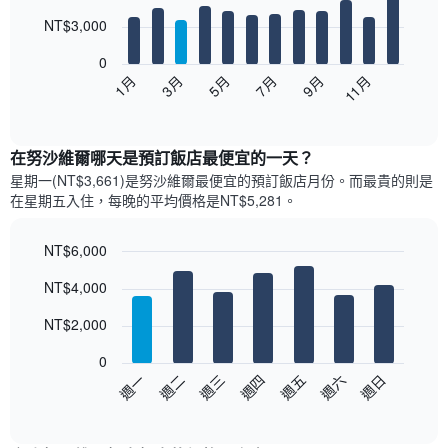
with
12
NT$3,000
bars.
0
以
1月
3月
5月
7月
9月
11月
下
End
of
圖
interactive
表
chart
顯
在努沙維爾哪天是預訂飯店最便宜的一天？
示
星期一(NT$3,661)是努沙維爾​最便宜的預訂飯店月份。而最貴的則是
每
在星期五​入住，每晚的平均價格是NT$5,281​​。
個
月
的
NT$6,000
房
Bar
Chart
NT$4,000
間
graphic.
chart
with
平
7
NT$2,000
均
bars.
價
0
格
以
週日
週四
週一
週五
週二
週六
週三
此
下
End
圖
of
圖
表
interactive
表
chart
具