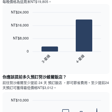
每晚價格為這周末NT$19,805​。
一
星
週
級
NT$24,000
中
評
的
Bar
Chart
等
graphic.
chart
各
彙
NT$16,000
with
天
整
2
此
的
bars.
圖
本
NT$8,000
表
週
以
具
末
下
有
0
每
圖
1
3-星級
4-星級
間
表
條
客
End
顯
Y
of
房
示
interactive
軸，
平
過
chart
顯
均
你應該提前多久預訂努沙維爾飯店​？
去
示
價
三
前往努沙維爾​至少提前 24 天 預訂飯店 ，即可節省費用。至少提前24​
房
格
天
天​預訂可獲得最低價格NT$3,012​。
間
此
內
的
圖
依
平
表
NT$10,000
星
均
具
級
Line
Chart
價
有
graphic.
chart
評