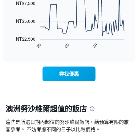
格
1
with
NT$7,500
等
90
條
彙
data
X
整
points.
軸，
NT$5,000
的
顯
本
以
示
週
下
按
末
NT$2,500
圖
星
客
30
90
60
表
End
級
房
of
顯
分
interactive
平
示
chart
類
均
隨
的
價
著
飯
尋找優惠
格
入
店
此
住
類
圖
日
別。
表
期
此
具
接
圖
有
近，
澳洲努沙維爾超值的飯店
表
1
房
具
條
價
有
X
這些是所選日期內超值的努沙維爾​飯店，給預算有限的旅
的
1
軸，
變
客參考。 不妨考慮不同的日子以比較價格。
條
顯
化
Y