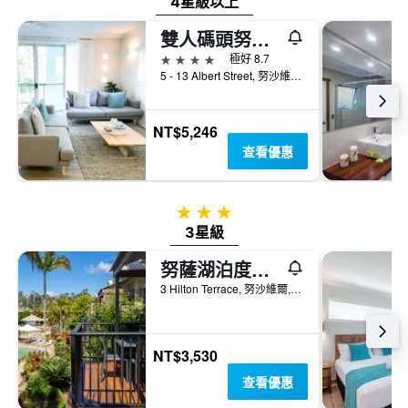
4星級以上
三
具
天
有
雙人碼頭努薩酒店
內
1
4星級
極好 8.7
找
條
5 - 13 Albert Street, 努沙維爾, QLD, 澳洲
到
Y
的
軸，
本
顯
週
NT$5,246
示
末
查看優惠
房
房
間
間
的
平
平
3星級
均
均
3星級
價
價
格。
格
努薩湖泊度假酒店
3 Hilton Terrace, 努沙維爾, QLD, 澳洲
NT$3,530
查看優惠