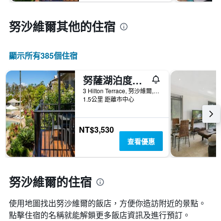
努沙維爾​其他的住宿
顯示所有385​個住宿
努薩湖泊度假酒店
3 Hilton Terrace, 努沙維爾, QLD, 澳洲
1.5公里 距離市中心
NT$3,530
查看優惠
努沙維爾的住宿
使用地圖找出努沙維爾​的飯店，方便你造訪附近的景點。
點擊住宿的名稱就能解鎖更多飯店資訊及進行預訂。