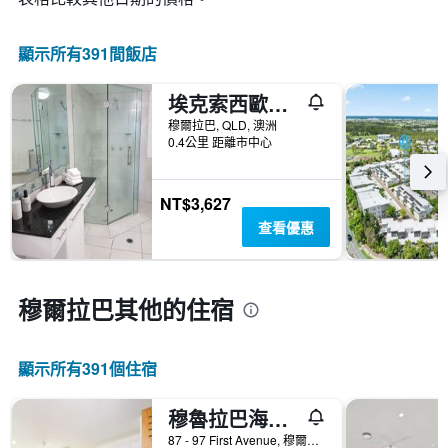
示
情
按
況。
星
此
顯示所有391間飯店
級
圖
分
表
類
埃克索西歐公寓
有
的
1
穆爾拉巴, QLD, 澳洲
飯
個
0.4公里 距離市中心
店
X
類
軸，
別。
顯
NT$3,627
此
示
查看優惠
圖
距
表
離
具
預
有
訂
穆爾拉巴​其他的住宿
1
日
條
期
Y
的
軸，
顯示所有391​個住宿
天
顯
數
示
此
穆魯拉巴海灘俱樂部度假酒店
過
圖
去
87 - 97 First Avenue, 穆爾拉巴, QLD, 澳洲
表