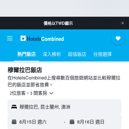
價格以
TWD
顯示
熱門飯店
深入解析
超值飯店
住宿選擇
穆爾拉巴飯店
在HotelsCombined上搜尋數百個旅遊網站並比較穆爾拉
巴的飯店並節省旅費。
2位旅客，1 間客房
穆爾拉巴, 昆士蘭州, 澳洲
8月15日 週六
-
8月16日 週日