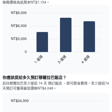
軸，
每晚價格為這周末NT$7,154​。
天
顯
的
示
NT$9,000
房
月
Bar
間
Chart
份
graphic.
chart
平
此
NT$6,000
with
均
圖
3
價
表
bars.
格
NT$3,000
具
此
有
以
圖
1
下
0
表
條
圖
1-星級
3-星級
4-星級
具
Y
表
有
軸，
End
顯
1
of
顯
示
interactive
條
示
過
chart
X
你應該提前多久預訂穆爾拉巴飯店​？
平
去
軸，
均
三
前往穆爾拉巴​至少提前 74 天 預訂飯店 ，即可節省費用。至少提前74​
顯
價
天
天​預訂可獲得最低價格NT$4,048​。
示
格
內
一
依
週
NT$24,000
星
中
級
Line
Chart
的
graphic.
chart
評