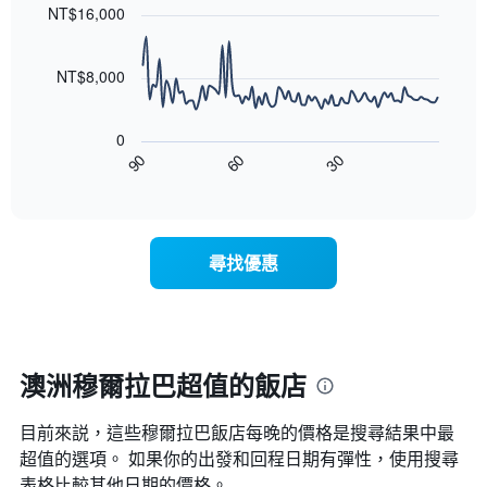
各
with
NT$16,000
等
天
90
彙
data
此
整
points.
圖
NT$8,000
的
表
本
以
具
週
下
有
末
0
圖
1
客
30
90
60
表
End
條
房
of
顯
Y
interactive
平
示
chart
軸，
均
隨
顯
價
著
示
尋找優惠
格
入
房
此
住
間
圖
日
的
表
期
平
具
接
均
有
近，
澳洲穆爾拉巴超值的飯店
價
1
房
格
條
價
X
目前來説，這些穆爾拉巴​飯店每晚的價格是搜尋結果中最
的
軸，
變
超值的選項。 如果你的出發和回程日期有彈性，使用搜尋
顯
化
表格比較其他日期的價格。