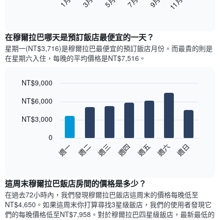
5月
11月
3月
9月
7月
1月
下
End
of
圖
interactive
表
chart
顯
在穆爾拉巴哪天是預訂飯店最便宜的一天？
示
星期一(NT$3,716)是穆爾拉巴​最便宜的預訂飯店月份。而最貴的則是
每
在星期六​入住，每晚的平均價格是NT$7,516​​。
個
月
的
NT$9,000
房
Bar
Chart
NT$6,000
間
graphic.
chart
with
平
7
NT$3,000
均
bars.
價
0
格
以
週日
週四
週一
週五
週二
週六
週三
此
下
End
圖
of
圖
表
interactive
表
chart
具
顯
這周末穆爾拉巴飯店​房間的價格是多少？
有
示
1
在過去72小時內，我們發現穆爾拉巴飯店​這周末的價格每晚低至
每
條
NT$4,650​。如果這周末你打算尋找3星級飯店，我們的使用者發現它
週
X
們的每晚價格低至NT$7,958​。對於穆爾拉巴四星級飯店​，最新最低的
每