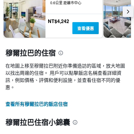
0.6公里 距離市中心
三
具
天
有
內
1
找
NT$4,242
條
到
Y
查看優惠
的
軸，
本
顯
週
示
末
穆爾拉巴的住宿
房
房
間
間
的
在地圖上移至穆爾拉巴​​附近你準備造訪的區域，放大地圖
平
平
均
以找出周邊的住宿。 用戶可以點擊飯店名稱查看詳細資
均
價
價
訊，例如價格、評價和便利設施，並查看住宿不同的優
格。
格
惠。
查看所有穆爾拉巴​的飯店住宿
穆爾拉巴住宿小錦囊