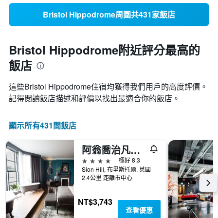
Bristol Hippodrome周圍共431家飯店
Bristol Hippodrome附近評分最高的
飯店
這些Bristol Hippodrome​住宿均獲得我們用戶的高度評價。
記得閲讀飯店描述和評價以找出最適合你的飯店。
顯示所有431間飯店
阿翁喬治凡酒店
4星級
極好 8.3
Sion Hill, 布里斯托爾, 英國
2.4公里 距離市中心
NT$3,743
查看優惠