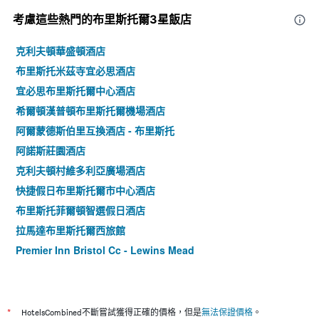
考慮這些熱門的布里斯托爾3星​飯店
克利夫頓華盛頓酒店
布里斯托米茲寺宜必思酒店
宜必思布里斯托爾中心酒店
希爾頓漢普頓布里斯托爾機場酒店
阿爾蒙德斯伯里互換酒店 - 布里斯托
阿諾斯莊園酒店
克利夫頓村維多利亞廣場酒店
快捷假日布里斯托爾市中心酒店
布里斯托菲爾頓智選假日酒店
拉馬達布里斯托爾西旅館
Premier Inn Bristol Cc - Lewins Mead
Premier Inn Bristol City Centre King St
老索德伯里克羅斯漢茲酒店 - 布里斯托
Premier Inn Bristol East - Emersons Green
*
HotelsCombined不斷嘗試獲得正確的價格，但是
無法保證價格
。