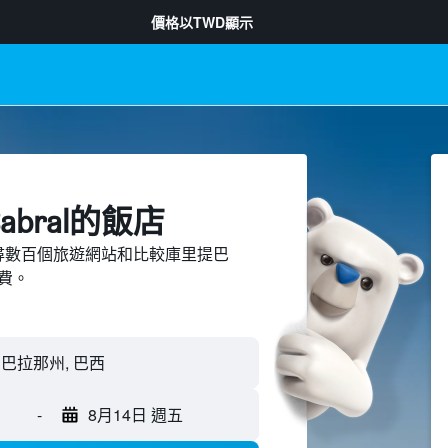
價格以
TWD
顯示
bral​的飯店
d上搜尋數百個旅遊網站和比較庫里提巴
旅費。
-
8月14日 週五