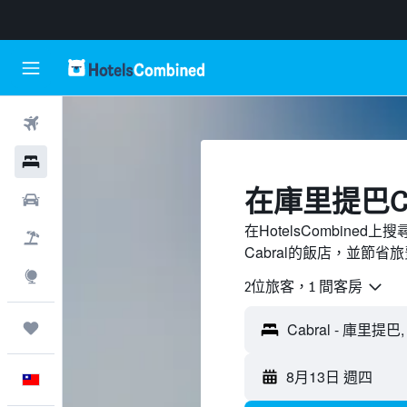
機票
飯店
​在庫里提巴Ca
租車
在HotelsCombine
機＋酒
Cabral的飯店，並節省
探索
2位旅客，1 間客房
旅程
8月13日 週四
中文