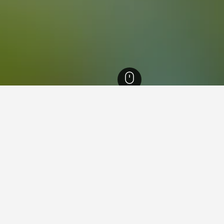
庫里提巴
1,705
Cabral
l住宿小錦囊
 Curitiba, Três quartos - Bairro Cabral - Pet fri