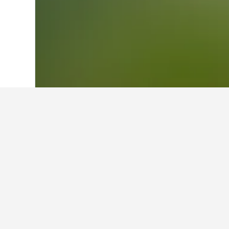
首頁
巴西
225,626
巴拉那州
7,135
庫里提巴Cabra
Cabral有哪些飯店值得推薦？
根據33則評價，Duplex completo em