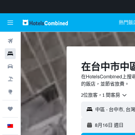
熱門飯
機票
飯店
​在台中市中
租車
在HotelsCombin
機＋酒
的飯店，並節省旅費。
探索
2位旅客，1 間客房
旅程
8月16日 週日
中文