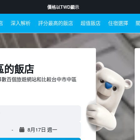
價格以
TWD
顯示
店
深入解析
評分最高的飯店
超值飯店
住宿選擇
區​的飯店
ed上搜尋數百個旅遊網站和比較台中市中區
-
8月17日 週一