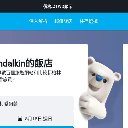
價格以
TWD
顯示
深入解析
超值飯店
住宿選擇
dalkin​的飯店
d上搜尋數百個旅遊網站和比較都柏林
節省旅費。
-
8月16日 週日