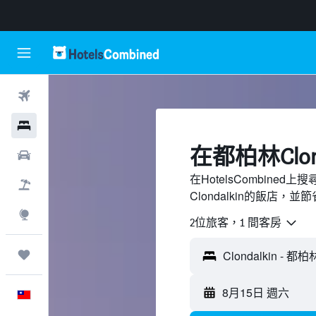
機票
飯店
​在都柏林Clon
租車
在HotelsCombine
機＋酒
Clondalkin的飯店，並
探索
2位旅客，1 間客房
旅程
8月15日 週六
中文