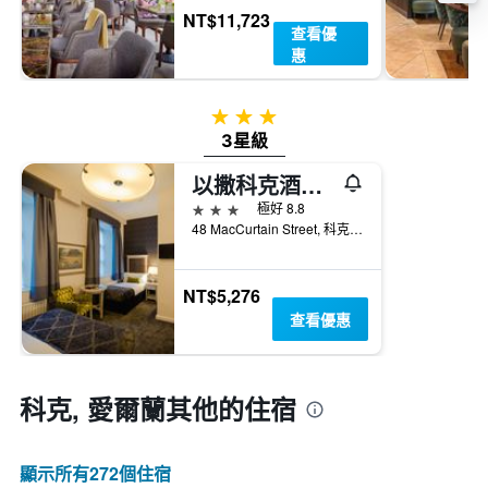
顯
週
NT$11,723
示
查看優
末
房
惠
房
間
間
的
平
平
3星級
均
均
3星級
價
價
格。
格
以撒科克酒店 - 科克
3星級
極好 8.8
48 MacCurtain Street, 科克, 愛爾蘭
NT$5,276
查看優惠
科克, 愛爾蘭​其他的住宿
顯示所有272​個住宿