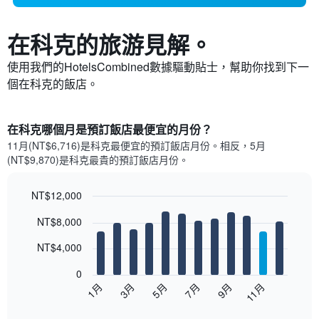
在科克​的旅游見解。
使用我們的HotelsCombined數據驅動貼士，幫助你找到下一
個在科克​的飯店。
在科克哪個月是預訂飯店最便宜的月份？
11月(NT$6,716)是科克​最便宜的預訂飯店月份。​相反，5月
(NT$9,870)是科克最貴的預訂飯店月份。
NT$12,000
Bar
Chart
NT$8,000
graphic.
chart
with
12
NT$4,000
bars.
0
以
5月
11月
3月
9月
7月
1月
下
End
of
圖
interactive