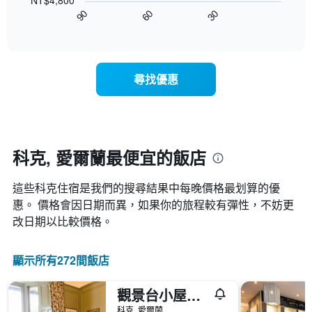
NT$4,800
圖
星
客
90
60
30
表
End
級
房
of
顯
分
interactive
平
示
chart
類
均
隨
的
價
著
飯
尋找優惠
格
入
店
此
住
類
圖
日
別。
表
期
此
具
接
圖
有
近，
科克, 愛爾蘭最便宜的飯店
表
1
房
具
條
價
有
X
這些科克​住宿是我們的搜尋結果中每晚價格最划算的優
的
1
軸，
變
惠。 價格會因日期而異，如果你的旅程較有彈性，不妨更
條
顯
化
改日期以比較價格。
Y
示
情
軸，
按
況。
顯
星
此
顯示所有272間飯店
示
級
圖
過
分
表
去
類
觀景台小屋酒店
有
三
的
1
科克, 愛爾蘭