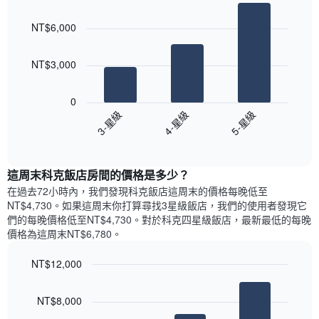
Bar
房
Chart
月
graphic.
chart
間
份
NT$6,000
with
平
此
3
均
bars.
圖
價
NT$3,000
表
格
具
以
此
有
下
0
圖
1
圖
3-星級
4-星級
5-星級
表
條
表
具
End
Y
顯
of
有
軸，
示
interactive
1
顯
過
chart
條
這周末科克飯店​房間的價格是多少？
示
去
X
平
三
在過去72小時內，我們發現科克飯店​這周末的價格每晚低至
軸，
均
天
NT$4,730​。如果這周末你打算尋找3星級飯店，我們的使用者發現它
顯
價
內
們的每晚價格低至NT$4,730​。對於科克四星級飯店​，最新最低的每晚
示
格
依
價格為這周末NT$6,780​。
一
星
週
級
NT$12,000
中
評
的
Bar
Chart
等
graphic.
chart
各
彙
NT$8,000
with
天
整
3