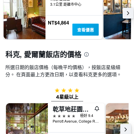
天
飯
個
3.1公里 距離市中心
內
店
X
找
類
軸，
到
別。
顯
NT$4,864
的
此
示
今
查看優惠
圖
距
晚
表
離
房
具
預
間
有
訂
科克, 愛爾蘭飯店的價格
平
1
日
均
條
期
價
Y
所選日期的飯店價格（每晚平均價格），按飯店星級細
的
格。
軸，
天
分。 在頁面最上方更改日期，以查看科克​更多的選項。
顯
數
示
此
過
圖
4星級
去
表
4星級以上
三
具
天
有
乾草地莊園酒店
內
1
5星級
極好 9.4
找
條
Perrott Avenue, College Road, 科克, 愛爾蘭
到
Y
的
軸，
本