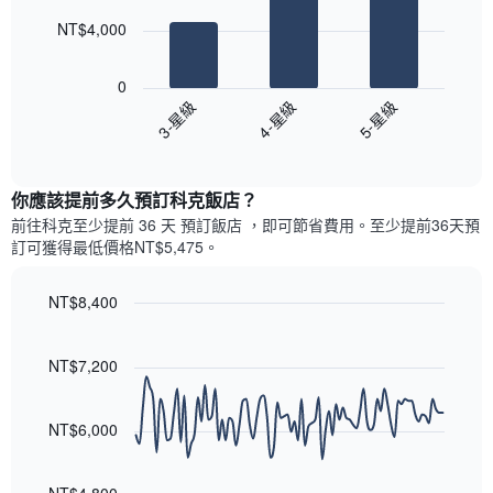
此
的
bars.
圖
本
NT$4,000
表
週
以
具
末
下
有
0
每
圖
1
4-星級
5-星級
3-星級
間
表
條
客
End
顯
Y
of
房
示
interactive
軸，
平
過
chart
顯
均
你應該提前多久預訂科克飯店​？
去
示
價
三
前往科克​至少提前 36 天 預訂飯店 ，即可節省費用。至少提前36​天​預
房
格
天
訂可獲得最低價格NT$5,475​。
間
此
內
的
圖
依
平
表
NT$8,400
星
均
具
級
Line
Chart
價
有
graphic.
chart
評
格
1
with
NT$7,200
等
90
條
彙
data
X
整
points.
軸，
NT$6,000
的
顯
本
以
示
週
下
按
末