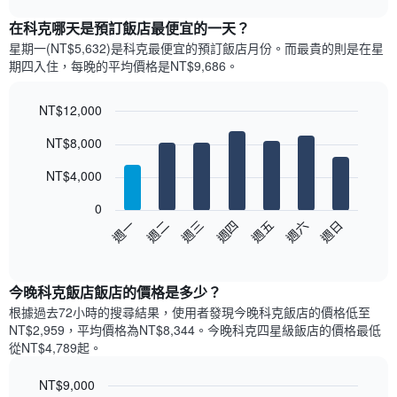
表
chart
顯
在科克哪天是預訂飯店最便宜的一天？
示
星期一(NT$5,632)是科克​最便宜的預訂飯店月份。而最貴的則是在星
每
期四​入住，每晚的平均價格是NT$9,686​​。
個
月
的
NT$12,000
房
Bar
Chart
NT$8,000
間
graphic.
chart
with
平
7
NT$4,000
均
bars.
價
0
格
以
週三
週四
週五
週六
週日
週一
週二
此
下
End
圖
of
圖
表
interactive
表
chart
具
顯
今晚科克飯店飯店的價格是多少？
有
示
1
根據過去72小時的搜尋結果，使用者發現今晚科克飯店的價格低至
每
條
NT$2,959，平均價格為NT$8,344​。今晚科克四星級飯店​的價格最低
週
X
從NT$4,789​起。
每
軸，
天
顯
NT$9,000
的
示