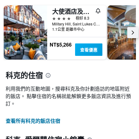
大使酒店及健康俱樂部 - 科克
4星級
極好 8.3
Military Hill, Saint Lukes Cross, 科克, 愛爾蘭
1.1公里 距離市中心
NT$5,266
查看優惠
科克的住宿
利用我們的互動地圖，搜尋科克​及你計劃造訪的地區附近
的飯店。 點擊住宿的名稱就能解鎖更多飯店資訊及進行預
訂。
查看所有科克​的飯店住宿