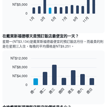
12
NT$5,000
bars.
0
以
5月
11月
3月
9月
1月
7月
下
End
of
圖
interactive
表
chart
顯
在戴萊斯福德哪天是預訂飯店最便宜的一天？
示
星期一(NT$3,134)是戴萊斯福德​最便宜的預訂飯店月份。而最貴的則
每
是在星期三​入住，每晚的平均價格是NT$9,251​​。
個
月
的
NT$12,000
房
Bar
Chart
NT$8,000
間
graphic.
chart
with
平
7
NT$4,000
均
bars.
價
0
格
以
週三
週四
週五
週六
週日
週一
週二
此
下
End
圖
of
圖
表
interactive
表
chart
具
顯