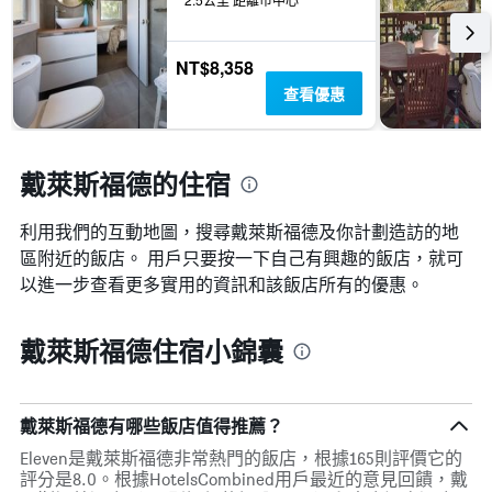
三
具
天
有
內
1
找
NT$8,358
條
到
Y
查看優惠
的
軸，
本
顯
週
示
末
戴萊斯福德的住宿
房
房
間
間
的
利用我們的互動地圖，搜尋戴萊斯福德​及你計劃造訪的地
平
平
均
區附近的飯店。 用戶只要按一下自己有興趣的飯店，就可
均
價
價
以進一步查看更多實用的資訊和該飯店所有的優惠。
格。
格
戴萊斯福德住宿小錦囊
戴萊斯福德有哪些飯店值得推薦？
Eleven是戴萊斯福德非常熱門的飯店，根據165則評價它的
評分是8.0。根據HotelsCombined用戶最近的意見回饋，戴