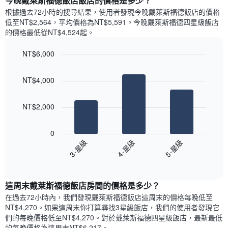
今晚戴萊斯福德飯店飯店的價格是多少？
有
示
1
根據過去72小時的搜尋結果，使用者發現今晚戴萊斯福德飯店的價格
每
條
低至NT$2,564，平均價格為NT$5,591​。今晚戴萊斯福德四星級飯店​
週
X
的價格最低從NT$4,524​起。
每
軸，
天
顯
NT$6,000
的
示
Bar
房
Chart
月
graphic.
chart
間
份
NT$4,000
with
平
此
3
均
bars.
圖
價
NT$2,000
表
格
具
以
此
有
下
0
圖
1
圖
3-星級
4-星級
5-星級
表
條
表
具
End
Y
顯
of
有
軸，
示
interactive
1
顯
過
chart
條
這周末戴萊斯福德飯店​房間的價格是多少？
示
去
X
平
三
在過去72小時內，我們發現戴萊斯福德飯店​這周末的價格每晚低至
軸，
均
天
NT$4,270​。如果這周末你打算尋找3星級飯店，我們的使用者發現它
顯
價
內
們的每晚價格低至NT$4,270​。對於戴萊斯福德四星級飯店​，最新最低
示
格
依
的每晚價格為這周末NT$6,217​。