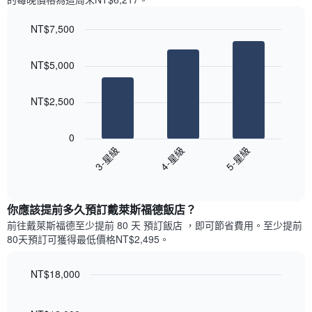
一
星
週
級
NT$7,500
中
評
的
Bar
Chart
等
graphic.
chart
各
彙
NT$5,000
with
天
整
3
此
的
bars.
圖
本
NT$2,500
表
週
以
具
末
下
有
0
每
圖
1
3-星級
4-星級
5-星級
間
表
條
客
End
顯
Y
of
房
示
interactive
軸，
平
過
chart
顯
均
你應該提前多久預訂戴萊斯福德飯店​？
去
示
價
三
前往戴萊斯福德​至少提前 80 天 預訂飯店 ，即可節省費用。至少提前
房
格
天
80​天​預訂可獲得最低價格NT$2,495​。
間
此
內
的
圖
依
平
表
NT$18,000
星
均
具
級
Line
Chart
價
有
graphic.
chart
評
格
with