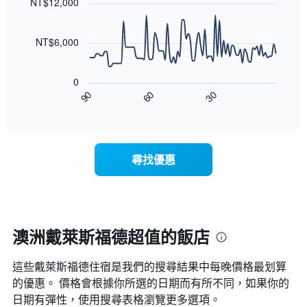
1
NT$12,000
等
90
條
彙
data
X
整
points.
軸，
NT$6,000
的
顯
本
以
示
週
下
按
末
0
圖
星
客
30
90
60
表
End
級
房
of
顯
分
interactive
平
示
chart
類
均
隨
的
價
著
飯
尋找優惠
格
入
店
此
住
類
圖
日
別。
表
期
此
具
接
圖
有
近，
澳洲戴萊斯福德超值的飯店
表
1
房
具
條
價
有
X
這些戴萊斯福德​住宿是我們的搜尋結果中每晚價格最划算
的
1
軸，
變
的優惠。 價格會根據你所選的日期而有所不同，如果你的
條
顯
化
日期有彈性，使用搜尋表格瀏覽更多選項。
Y
示