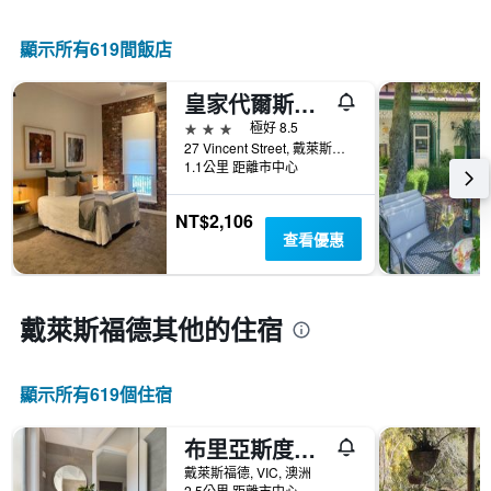
情
軸，
按
況。
顯
星
此
顯示所有619間飯店
示
級
圖
過
分
表
去
類
皇家代爾斯福爾德飯店
有
三
的
1
3星級
極好 8.5
天
飯
個
27 Vincent Street, 戴萊斯福德, VIC, 澳洲
內
店
X
1.1公里 距離市中心
找
類
軸，
到
別。
顯
的
NT$2,106
此
示
今
查看優惠
圖
距
晚
表
離
房
具
預
間
有
訂
戴萊斯福德​其他的住宿
平
1
日
均
條
期
價
Y
的
格。
軸，
顯示所有619​個住宿
天
顯
數
示
此
布里亞斯度假屋- 戴爾斯福德
過
圖
去
戴萊斯福德, VIC, 澳洲
表
2.5公里 距離市中心