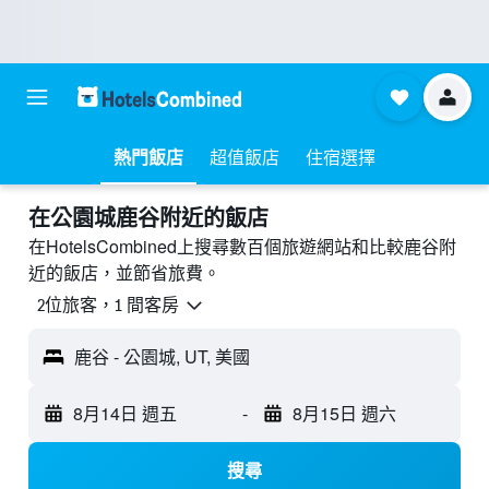
熱門飯店
超值飯店
住宿選擇
​在公園城鹿谷附近​的飯店
在HotelsCombined上搜尋數百個旅遊網站和比較鹿谷附
近的飯店，並節省旅費。
2位旅客，1 間客房
鹿谷 - 公園城, UT, 美國
8月14日 週五
-
8月15日 週六
搜尋