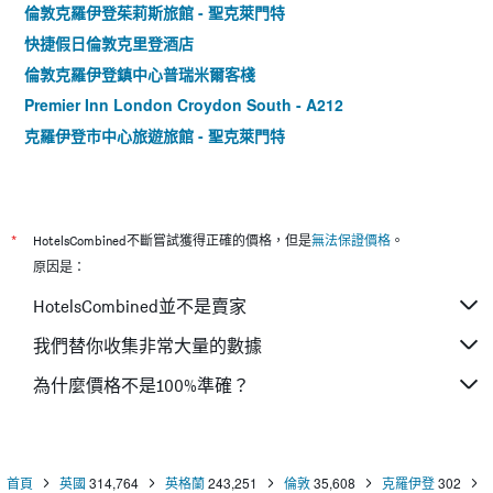
倫敦克羅伊登茱莉斯旅館 - 聖克萊門特
快捷假日倫敦克里登酒店
倫敦克羅伊登鎮中心普瑞米爾客棧
Premier Inn London Croydon South - A212
克羅伊登市中心旅遊旅館 - 聖克萊門特
*
HotelsCombined不斷嘗試獲得正確的價格，但是
無法保證價格
。
原因是：
HotelsCombined並不是賣家
我們替你收集非常大量的數據
為什麼價格不是100%準確？
首頁
英國
314,764
英格蘭
243,251
倫敦
35,608
克羅伊登
302