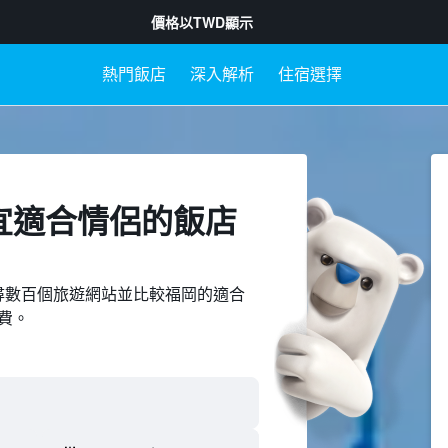
價格以
TWD
顯示
熱門飯店
深入解析
住宿選擇
宜適合情侶的飯店
ed上搜尋數百個旅遊網站並比較福岡的適合
費。