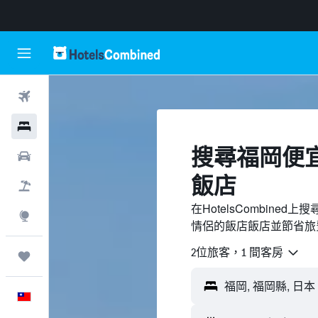
機票
飯店
搜尋福岡​便
租車
飯店
機＋酒
在HotelsCombin
探索
情侶的飯店飯店並節省旅
2位旅客，1 間客房
旅程
中文