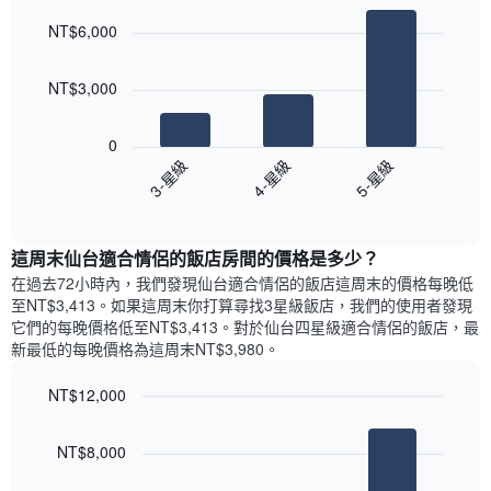
房
月
酒
graphic.
chart
間
份
NT$6,000
with
店
平
此
3
類
均
bars.
圖
別。
價
NT$3,000
表
此
格
具
以
圖
此
有
下
表
0
圖
1
圖
具
3-星級
4-星級
5-星級
表
條
表
有
具
End
Y
顯
1
of
有
軸，
示
條
interactive
1
顯
過
chart
Y
條
這周末仙台適合情侶的飯店​房間的價格是多少？
示
去
軸，
X
平
三
在過去72小時內，我們發現仙台適合情侶的飯店​這周末的價格每晚低
顯
軸，
均
天
至NT$3,413​。如果這周末你打算尋找3星級飯店，我們的使用者發現
示
顯
價
內
它們的每晚價格低至NT$3,413​。對於仙台四星級適合情侶的飯店​，最
過
示
格
依
去
新最低的每晚價格為這周末NT$3,980​。
一
星
三
週
級
天
NT$12,000
中
評
內
的
Bar
Chart
等
雙
graphic.
chart
各
彙
NT$8,000
人
with
天
整
房
3
此
的
bars.