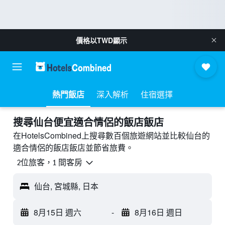
價格以
TWD
顯示
熱門飯店
深入解析
住宿選擇
搜尋仙台​便宜適合情侶的飯店飯店
在HotelsCombined上搜尋數百個旅遊網站並比較仙台的
適合情侶的飯店飯店並節省旅費。
2位旅客，1 間客房
仙台, 宮城縣, 日本
8月15日 週六
-
8月16日 週日