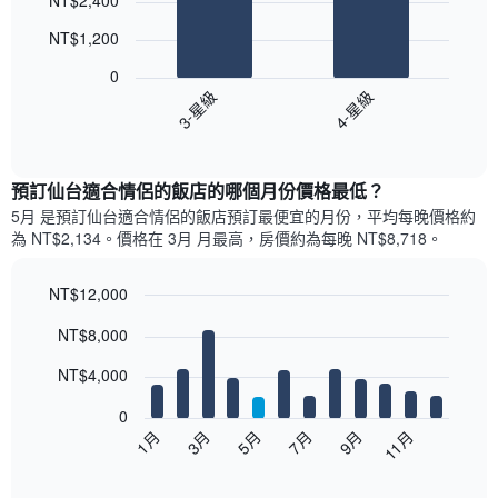
NT$2,400
graphic.
chart
with
NT$1,200
2
bars.
0
3-星級
4-星級
以
下
End
of
圖
interactive
表
chart
顯
預訂仙台適合情侶的飯店的哪個月份價格最低？
示
5月 是預訂仙台適合情侶的飯店預訂最便宜的月份，平均每晚價格約
過
為 NT$2,134。價格在 3月 月最高，房價約為每晚 NT$8,718。
去
三
天
NT$12,000
內
Bar
Chart
NT$8,000
依
graphic.
chart
with
星
12
NT$4,000
級
bars.
評
0
等
以
5月
11月
3月
9月
7月
1月
彙
下
End
整
of
圖
的
interactive
表