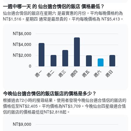
chart
雙
顯
一週中哪一天 的 仙台適合情侶的飯店 價格最低？
人
示
房
仙台適合情侶的飯店​在星期六 是最實惠的月份，平均每晚價格約為
每
平
NT$1,516。星期四 通常是最昂貴的，平均每晚價格為 NT$5,413。
個
均
月
價
的
NT$6,000
格
房
Bar
此
Chart
NT$4,000
間
graphic.
chart
圖
with
平
表
7
NT$2,000
均
具
bars.
價
有
0
格
1
以
週日
週四
週一
週五
週二
週六
週三
此
條
下
End
圖
X
of
圖
表
interactive
軸，
表
chart
具
顯
顯
今晚仙台適合情侶的飯店飯店的價格是多少？
有
示
示
1
根據過去72小時的搜尋結果，使用者發現今晚仙台適合情侶的飯店的
按
每
條
價格低至NT$2,405，平均價格為NT$3,709​。今晚仙台四星級適合情
星
週
X
侶的飯店​的價格最低從NT$2,818​起。
級
每
軸，
分
天
顯
類
NT$9,000
的
示
的
Bar
Chart