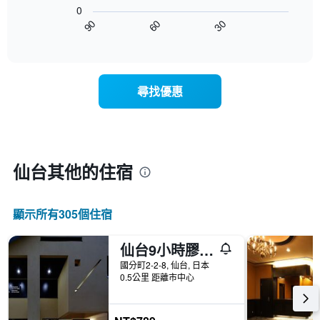
下
星
客
0
圖
級
房
30
90
60
表
End
分
平
of
顯
類
均
interactive
示
的
chart
價
隨
飯
格
著
店
此
尋找優惠
入
類
圖
住
別。
表
日
此
具
期
圖
有
接
表
1
近，
具
仙台​其他的住宿
條
房
有
X
價
1
軸，
的
條
顯
顯示所有305​個住宿
變
Y
示
化
軸，
按
情
仙台9小時膠囊旅館
顯
星
況。
示
級
國分町2-2-8, 仙台, 日本
此
過
分
0.5公里 距離市中心
圖
去
類
表
三
的
有
天
飯