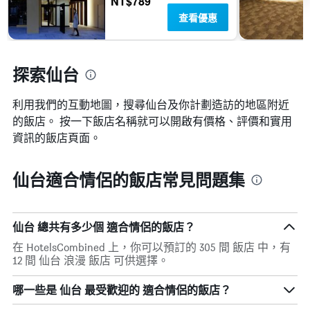
NT$789
1
內
店
查看優惠
個
找
類
X
到
別。
軸，
的
此
顯
今
圖
探索仙台
示
晚
表
距
房
具
離
間
利用我們的互動地圖，搜尋仙台​及你計劃造訪的地區附近
有
預
平
1
的飯店。 按一下飯店名稱就可以開啟有價格、評價和實用
訂
均
條
資訊的飯店頁面。
日
價
Y
期
格。
軸，
的
顯
仙台適合情侶的飯店常見問題集
天
示
數
過
此
去
圖
三
仙台 總共有多少個 適合情侶的飯店？
表
天
具
在 HotelsCombined 上，你可以預訂的 305 間 飯店 中，有
內
有
12 間 仙台 浪漫 飯店 可供選擇。
找
1
到
條
的
哪一些是 仙台 最受歡迎的 適合情侶的飯店？
Y
本
軸，