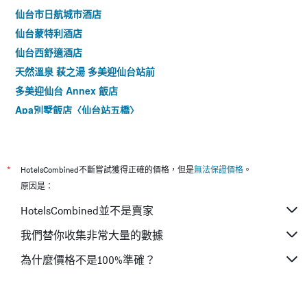
仙台市日航城市酒店
仙台蒙特利酒店
仙台西舒適酒店
天然溫泉 萩之湯 多美迎仙台站前
多美迎仙台 Annex 飯店
Apa別墅飯店〈仙台站五橋〉
全日空仙台假日酒店
尤麗斯特森戴經濟酒店
多美迎 Express 仙台海濱
*
HotelsCombined不斷嘗試獲得正確的價格，但是
無法保證價格
。
仙台東部舒適酒店
原因是：
多美迎express仙台廣瀨通
HotelsCombined並不是賣家
Tkp 仙台車站北 Apa 飯店
我們替你收集非常大量的數據
綠色標誌酒店
為什麼價格不是100%準確？
高級綠加酒店
仙台Best Western飯店