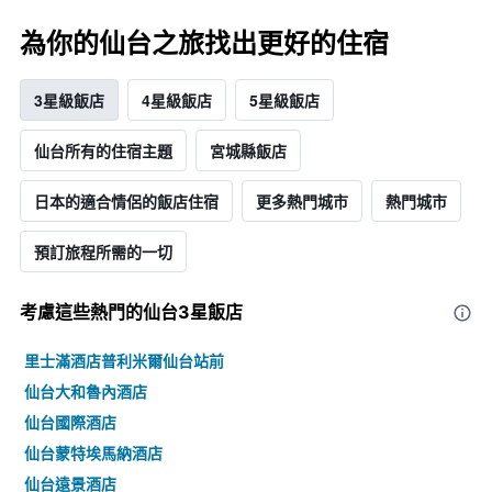
週
顯
末
為你的仙台之旅找出更好的住宿
示
房
房
間
間
平
3星級飯店
4星級飯店
5星級飯店
的
均
平
價
均
仙台所有的住宿主題
宮城縣飯店
格。
價
格
日本​的​適合情侶的飯店住宿
更多熱門城市
熱門城市
預訂旅程所需的一切
考慮這些熱門的仙台3星​飯店
里士滿酒店普利米爾仙台站前
仙台大和魯內酒店
仙台國際酒店
仙台蒙特埃馬納酒店
仙台遠景酒店