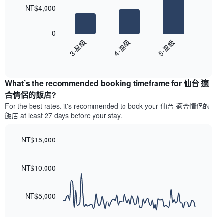
的
圖
本
NT$4,000
平
表
週
以
均
具
末
下
價
有
0
每
圖
格
1
4-星級
5-星級
3-星級
間
表
條
客
End
顯
Y
of
房
示
interactive
軸，
平
過
chart
顯
均
What’s the recommended booking timeframe for 仙台 適
去
示
價
三
合情侶的飯店?
房
格
天
For the best rates, it's recommended to book your 仙台 適合情侶的
間
此
內
的
飯店 at least 27 days before your stay.
圖
依
平
表
星
均
具
級
NT$15,000
價
有
評
Line
格
Chart
1
等
graphic.
chart
條
彙
with
NT$10,000
X
90
整
data
軸，
的
points.
顯
本
NT$5,000
示
週
以
按
末